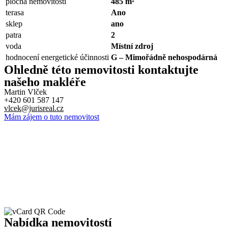
plocha nemovitosti
485 m²
terasa
Ano
sklep
ano
patra
2
voda
Místní zdroj
hodnocení energetické účinnosti
G – Mimořádně nehospodárná
Ohledně této nemovitosti kontaktujte
našeho makléře
Martin Vlček
+420 601 587 147
vlcek@jurisreal.cz
Mám zájem o tuto nemovitost
Nabídka
nemovitostí