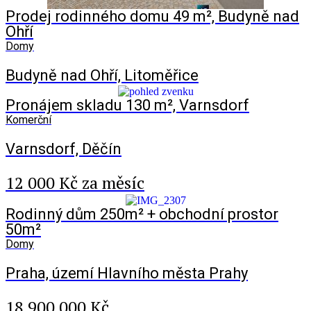
Prodej rodinného domu 49 m², Budyně nad
Ohří
Domy
Budyně nad Ohří, Litoměřice
Pronájem skladu 130 m², Varnsdorf
Komerční
Varnsdorf, Děčín
12 000 Kč za měsíc
Rodinný dům 250m² + obchodní prostor
50m²
Domy
Praha, území Hlavního města Prahy
18 900 000 Kč