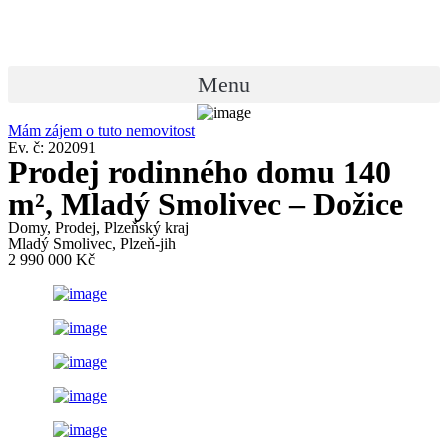
Přejít
k
obsahu
Menu
Mám zájem o tuto nemovitost
Ev. č: 202091
Prodej rodinného domu 140
m², Mladý Smolivec – Dožice
Domy
,
Prodej
,
Plzeňský kraj
Mladý Smolivec, Plzeň-jih
2 990 000 Kč