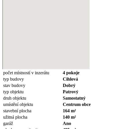
počet místností v inzerátu
4 pokoje
typ budovy
Cihlová
stav budovy
Dobrý
typ objektu
Patrový
druh objektu
Samostatný
umístění objektu
Centrum obce
stavební plocha
164 m²
užitná plocha
140 m²
garáž
Ano