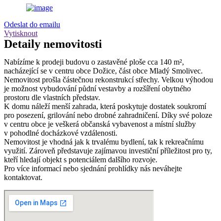
Odeslat do emailu
Vytisknout
Detaily
nemovitosti
Nabízíme k prodeji budovu o zastavěné ploše cca 140 m²,
nacházející se v centru obce Dožice, část obce Mladý Smolivec.
Nemovitost prošla částečnou rekonstrukcí střechy. Velkou výhodou
je možnost vybudování půdní vestavby a rozšíření obytného
prostoru dle vlastních představ.
K domu náleží menší zahrada, která poskytuje dostatek soukromí
pro posezení, grilování nebo drobné zahradničení. Díky své poloze
v centru obce je veškerá občanská vybavenost a místní služby
v pohodlné docházkové vzdálenosti.
Nemovitost je vhodná jak k trvalému bydlení, tak k rekreačnímu
využití. Zároveň představuje zajímavou investiční příležitost pro ty,
kteří hledají objekt s potenciálem dalšího rozvoje.
Pro více informací nebo sjednání prohlídky nás neváhejte
kontaktovat.