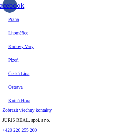
acebook
Praha
Litoměřice
Karlovy Vary
Plzeň
Česká Lípa
Ostrava
Kutná Hora
Zobrazit všechny kontakty
JURIS REAL, spol. s r.o.
+420 226 255 200