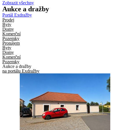
Zobrazit všechny
Aukce
a dražby
Portál Exdražby
Prodej
Byty
Domy
Komerční
Pozemky
Pronájem
Byty
Domy
Komerční
Pozemky
Aukce a dražby
na portálu Exdražby