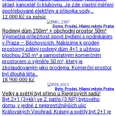
sklad, kancelář či klubovnu. Je zde vlastní měření
spotřebované elektřiny a přípojka vody,…
12 000 Kč za měsíc
Domy
,
Prodej
,
Hlavní město Praha
Rodinný dům 250m² + obchodní prostor 50m²
Výjimečná příležitost spojit bydlení s podnikáním
v Praze – Běchovicích. Nabízíme k prodeji
prostorný zděný rodinný dům 4+1 s užitnou
plochou 250 m² a samostatným komerčním
prostorem o výměře 50 m², který je
zkolaudovaným jako prodejna. Komerční prostor
byl dlouhá léta…
18 900 000 Kč
Byty
,
Prodej
,
Hlavní město Praha
Velký a světlý byt přímo u Riegrových sadů!
Byt 2+1 (3+kk) ve 2. patře (3 NP) bytového
domu, v jedné z nejprestižnějších ulic
Královských Vinohrad. Krásný a světlý byt 2+1 je