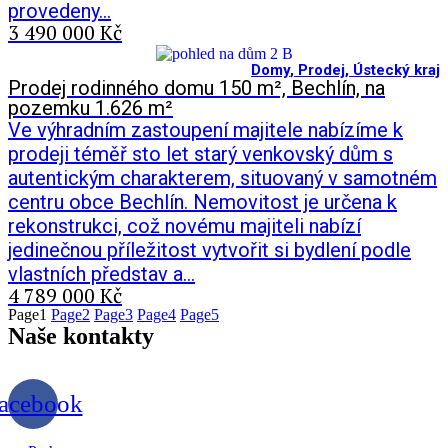
provedeny…
3 490 000 Kč
Domy
,
Prodej
,
Ústecký kraj
Prodej rodinného domu 150 m², Bechlín, na
pozemku 1.626 m²
Ve výhradním zastoupení majitele nabízíme k
prodeji téměř sto let starý venkovský dům s
autentickým charakterem, situovaný v samotném
centru obce Bechlín. Nemovitost je určena k
rekonstrukci, což novému majiteli nabízí
jedinečnou příležitost vytvořit si bydlení podle
vlastních představ a…
4 789 000 Kč
Page
1
Page
2
Page
3
Page
4
Page
5
Naše
kontakty
acebook