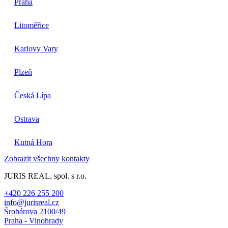
Praha
Litoměřice
Karlovy Vary
Plzeň
Česká Lípa
Ostrava
Kutná Hora
Zobrazit všechny kontakty
JURIS REAL, spol. s r.o.
+420 226 255 200
info@jurisreal.cz
Šrobárova 2100/49
Praha - Vinohrady