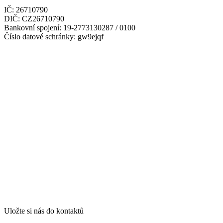
IČ: 26710790
DIČ: CZ26710790
Bankovní spojení: 19-2773130287 / 0100
Číslo datové schránky: gw9ejqf
Uložte si nás do kontaktů