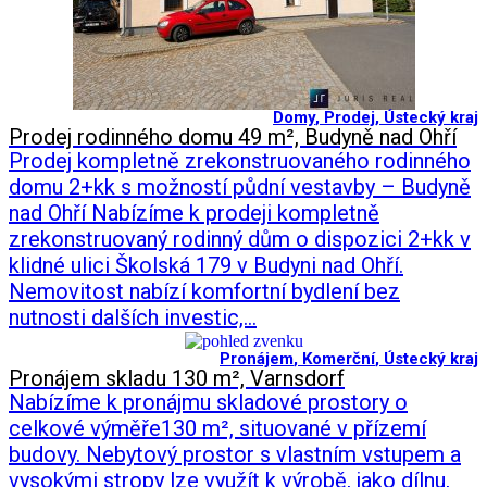
Domy
,
Prodej
,
Ústecký kraj
Prodej rodinného domu 49 m², Budyně nad Ohří
Prodej kompletně zrekonstruovaného rodinného
domu 2+kk s možností půdní vestavby – Budyně
nad Ohří Nabízíme k prodeji kompletně
zrekonstruovaný rodinný dům o dispozici 2+kk v
klidné ulici Školská 179 v Budyni nad Ohří.
Nemovitost nabízí komfortní bydlení bez
nutnosti dalších investic,…
Pronájem
,
Komerční
,
Ústecký kraj
Pronájem skladu 130 m², Varnsdorf
Nabízíme k pronájmu skladové prostory o
celkové výměře130 m², situované v přízemí
budovy. Nebytový prostor s vlastním vstupem a
vysokými stropy lze využít k výrobě, jako dílnu,