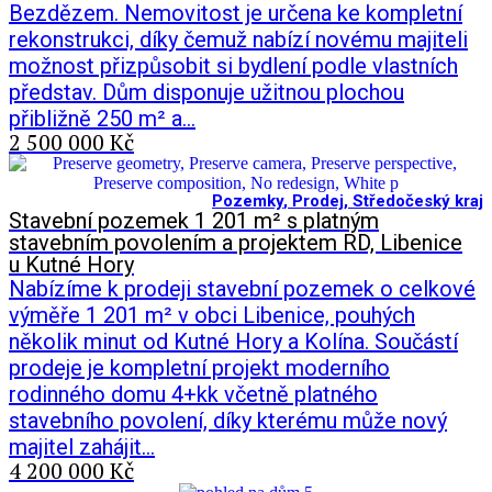
Bezdězem. Nemovitost je určena ke kompletní
rekonstrukci, díky čemuž nabízí novému majiteli
možnost přizpůsobit si bydlení podle vlastních
představ. Dům disponuje užitnou plochou
přibližně 250 m² a…
2 500 000 Kč
Pozemky
,
Prodej
,
Středočeský kraj
Stavební pozemek 1 201 m² s platným
stavebním povolením a projektem RD, Libenice
u Kutné Hory
Nabízíme k prodeji stavební pozemek o celkové
výměře 1 201 m² v obci Libenice, pouhých
několik minut od Kutné Hory a Kolína. Součástí
prodeje je kompletní projekt moderního
rodinného domu 4+kk včetně platného
stavebního povolení, díky kterému může nový
majitel zahájit…
4 200 000 Kč