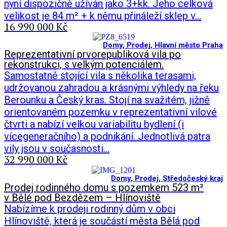
nyní dispozičně užíván jako 3+kk. Jeho celková
velikost je 84 m² + k němu přináleží sklep v…
16 990 000 Kč
Domy
,
Prodej
,
Hlavní město Praha
Reprezentativní prvorepubliková vila po
rekonstrukci, s velkým potenciálem.
Samostatně stojící vila s několika terasami,
udržovanou zahradou a krásnými výhledy na řeku
Berounku a Český kras. Stojí na svažitém, jižně
orientovaném pozemku v reprezentativní vilové
čtvrti a nabízí velkou variabilitu bydlení (i
vícegeneračního) a podnikání. Jednotlivá patra
vily jsou v současnosti…
32 990 000 Kč
Domy
,
Prodej
,
Středočeský kraj
Prodej rodinného domu s pozemkem 523 m²
v Bělé pod Bezdězem – Hlínoviště
Nabízíme k prodeji rodinný dům v obci
Hlínoviště, která je součástí města Bělá pod