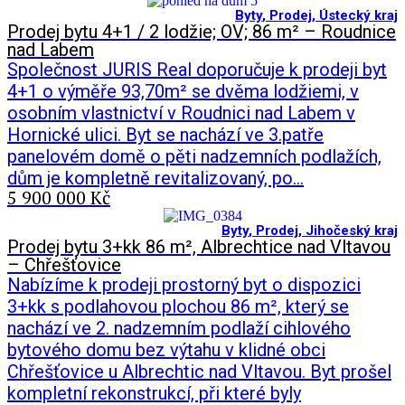
Byty
,
Prodej
,
Ústecký kraj
Prodej bytu 4+1 / 2 lodžie; OV; 86 m² – Roudnice
nad Labem
Společnost JURIS Real doporučuje k prodeji byt
4+1 o výměře 93,70m² se dvěma lodžiemi, v
osobním vlastnictví v Roudnici nad Labem v
Hornické ulici. Byt se nachází ve 3.patře
panelovém domě o pěti nadzemních podlažích,
dům je kompletně revitalizovaný, po…
5 900 000 Kč
Byty
,
Prodej
,
Jihočeský kraj
Prodej bytu 3+kk 86 m², Albrechtice nad Vltavou
– Chřešťovice
Nabízíme k prodeji prostorný byt o dispozici
3+kk s podlahovou plochou 86 m², který se
nachází ve 2. nadzemním podlaží cihlového
bytového domu bez výtahu v klidné obci
Chřešťovice u Albrechtic nad Vltavou. Byt prošel
kompletní rekonstrukcí, při které byly