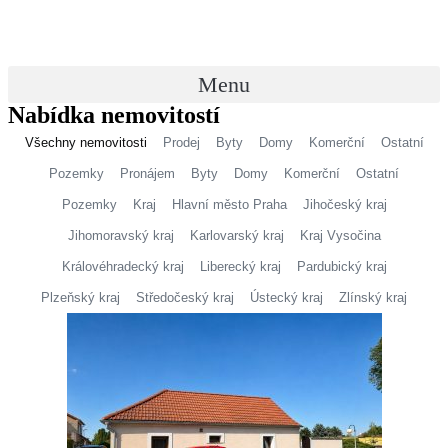
Přejít
k
obsahu
Menu
Nabídka
nemovitostí
Všechny nemovitosti
Prodej
Byty
Domy
Komerční
Ostatní
Pozemky
Pronájem
Byty
Domy
Komerční
Ostatní
Pozemky
Kraj
Hlavní město Praha
Jihočeský kraj
Jihomoravský kraj
Karlovarský kraj
Kraj Vysočina
Královéhradecký kraj
Liberecký kraj
Pardubický kraj
Plzeňský kraj
Středočeský kraj
Ústecký kraj
Zlínský kraj