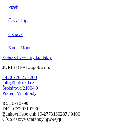
Plzeň
Česká Lípa
Ostrava
Kutná Hora
Zobrazit všechny kontakty
JURIS REAL, spol. s r.o.
+420 226 255 200
info@jurisreal.cz
Šrobárova 2100/49
Praha - Vinohrady
IČ: 26710790
DIČ: CZ26710790
Bankovní spojení: 19-2773130287 / 0100
Číslo datové schránky: gw9ejqf