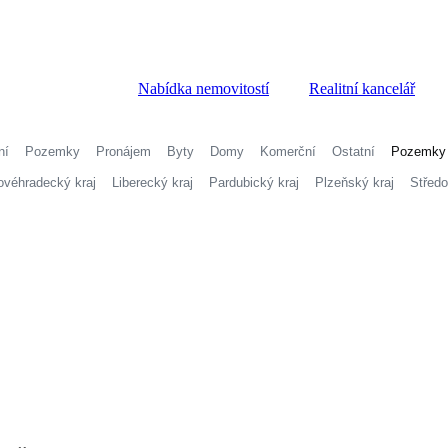
Nabídka nemovitostí
Realitní kancelář
ní
Pozemky
Pronájem
Byty
Domy
Komerční
Ostatní
Pozemky
ovéhradecký kraj
Liberecký kraj
Pardubický kraj
Plzeňský kraj
Středo