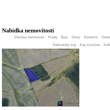
Přejít
k
obsahu
Nabídka
nemovitostí
Všechny nemovitosti
Prodej
Byty
Domy
Komerční
Ostat
Karlovarský kraj
Kraj Vysočina
Král