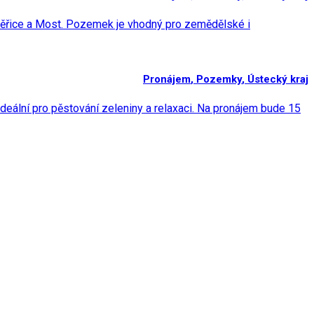
měřice a Most. Pozemek je vhodný pro zemědělské i
Pronájem
,
Pozemky
,
Ústecký kraj
deální pro pěstování zeleniny a relaxaci. Na pronájem bude 15