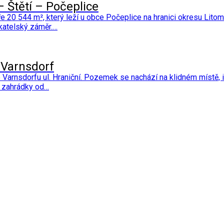
 Štětí – Počeplice
0 544 m², který leží u obce Počeplice na hranici okresu Lito
ikatelský záměr.…
 Varnsdorf
Varnsdorfu ul. Hraniční. Pozemek se nachází na klidném místě, i
a zahrádky od…