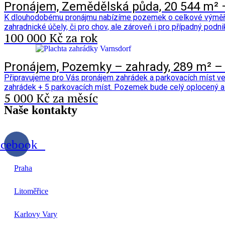
Pronájem, Zemědělská půda, 20 544 m² –
K dlouhodobému pronájmu nabízíme pozemek o celkové výměře 2
zahradnické účely, či pro chov, ale zároveň i pro případný podn
100 000 Kč za rok
Pronájem, Pozemky – zahrady, 289 m² –
Připravujeme pro Vás pronájem zahrádek a parkovacích míst ve 
zahrádek + 5 parkovacích míst. Pozemek bude celý oplocený 
5 000 Kč za měsíc
Naše
kontakty
acebook
Praha
Litoměřice
Karlovy Vary