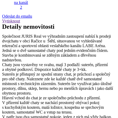
Odeslat do emailu
Vytisknout
Detaily
nemovitosti
Společnost JURIS Real ve výhradním zastoupení nabízí k prodeji
dvojchatu v obci Račice u Štětí, situovanou ve vyhledávané
rekreační a sportovní oblasti veslařského kanálu LABE Aréna.
Jedná se o dvě samostatné chaty pod jedním evidenčním číslem.
Stavba je kombinovaná se zděným základem a dřevěnou
nadstavbou.
Chaty jsou vystavěny ve svahu, mají 3 podlaží: suterén, přízemí
a obytné podkroví. Dispozice každé chaty je 3+kk.
Suterén je přístupný ze spodní strany chat, je průchozí a společný
pro obě chaty. Naleznete zde ke každé chatě dvě samostatné
místnosti s technickým zázemím. Suterén lze využívat jako úložné
prostory, dílnu, sklep, hernu nebo po menších úpravách i jako další
obytnou prostoru.
Hlavní vchod do chat je ze společného průchodu z přízemí.
V přízemí každé chaty se nachází prostorný obývací pokoj
s kuchyňským koutem, malá ložnice, koupelna se sprchovým
koutem, samostatné WC a vstup na terasu.
V patře jsou dva samostatné pokoje, jeden z nich má vždy balkon.