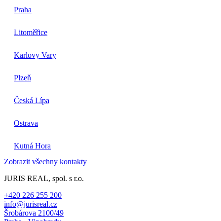
Praha
Litoměřice
Karlovy Vary
Plzeň
Česká Lípa
Ostrava
Kutná Hora
Zobrazit všechny kontakty
JURIS REAL, spol. s r.o.
+420 226 255 200
info@jurisreal.cz
Šrobárova 2100/49