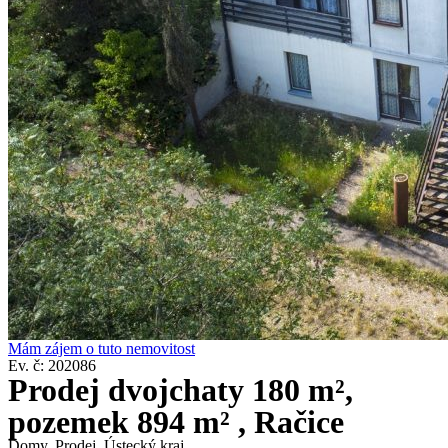
Mám zájem o tuto nemovitost
Ev. č: 202086
Prodej dvojchaty 180 m²,
pozemek 894 m² , Račice
Domy
,
Prodej
,
Ústecký kraj