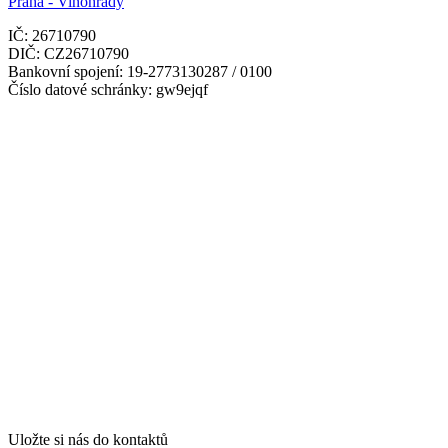
Praha - Vinohrady
IČ: 26710790
DIČ: CZ26710790
Bankovní spojení: 19-2773130287 / 0100
Číslo datové schránky: gw9ejqf
Uložte si nás do kontaktů