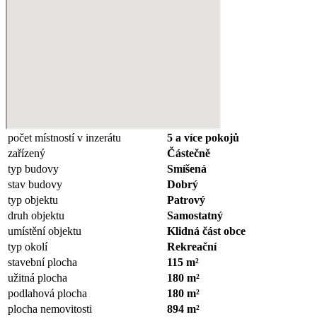
počet místností v inzerátu
5 a více pokojů
zařízený
Částečně
typ budovy
Smíšená
stav budovy
Dobrý
typ objektu
Patrový
druh objektu
Samostatný
umístění objektu
Klidná část obce
typ okolí
Rekreační
stavební plocha
115 m²
užitná plocha
180 m²
podlahová plocha
180 m²
plocha nemovitosti
894 m²