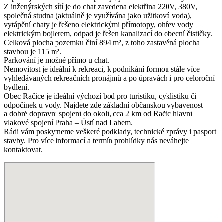
Z inženýrských sítí je do chat zavedena elektřina 220V, 380V,
společná studna (aktuálně je využívána jako užitková voda),
vytápění chaty je řešeno elektrickými přímotopy, ohřev vody
elektrickým bojlerem, odpad je řešen kanalizací do obecní čističky.
Celková plocha pozemku činí 894 m², z toho zastavěná plocha
stavbou je 115 m².
Parkování je možné přímo u chat.
Nemovitost je ideální k rekreaci, k podnikání formou stále více
vyhledávaných rekreačních pronájmů a po úpravách i pro celoroční
bydlení.
Obec Račice je ideální výchozí bod pro turistiku, cyklistiku či
odpočinek u vody. Najdete zde základní občanskou vybavenost
a dobré dopravní spojení do okolí, cca 2 km od Račic hlavní
vlakové spojení Praha – Ústí nad Labem.
Rádi vám poskytneme veškeré podklady, technické zprávy i pasport
stavby. Pro více informací a termín prohlídky nás neváhejte
kontaktovat.