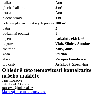
balkon
Ano
plocha balkonu
2 m²
terasa
Ano
plocha terasy
3 m²
celková plocha nebytových prostor
100 m²
patra
2
podzemní podlaží
1
topení
Lokální elektrické
doprava
Vlak, Silnice, Autobus
elektřina
230V, 400V
voda
Studna
stoka
Veřejná kanalizace
typ cesty
Asfaltová, Zpevněná
Ohledně této nemovitosti kontaktujte
našeho makléře
Jana Rousová
+420 774 335 507
rousova@jurisreal.cz
Mám zájem o tuto nemovitost