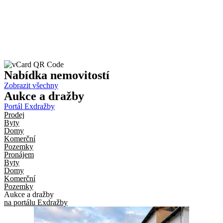
Nabídka
nemovitostí
Zobrazit všechny
Aukce
a dražby
Portál Exdražby
Prodej
Byty
Domy
Komerční
Pozemky
Pronájem
Byty
Domy
Komerční
Pozemky
Aukce a dražby
na portálu Exdražby