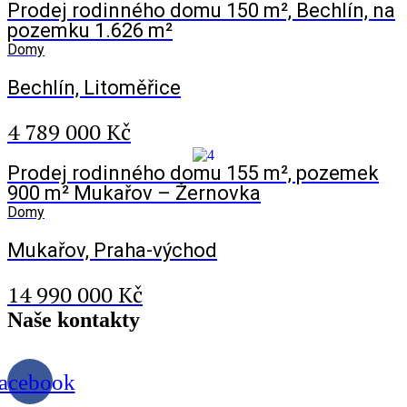
Prodej rodinného domu 150 m², Bechlín, na
pozemku 1.626 m²
Domy
Bechlín, Litoměřice
4 789 000 Kč
Prodej rodinného domu 155 m², pozemek
900 m² Mukařov – Žernovka
Domy
Mukařov, Praha-východ
14 990 000 Kč
Naše
kontakty
acebook