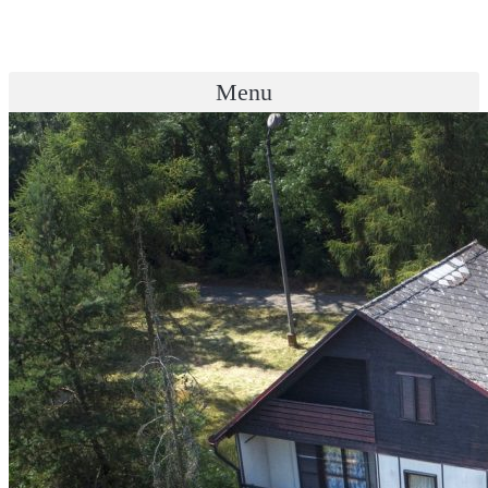
Přejít
k
obsahu
Menu