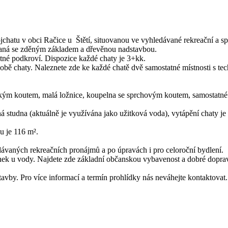
chatu v obci Račice u Štětí, situovanou ve vyhledávané rekreační a s
vaná se zděným základem a dřevěnou nadstavbou.
ytné podkroví. Dispozice každé chaty je 3+kk.
o obě chaty. Naleznete zde ke každé chatě dvě samostatné místnosti s t
ským koutem, malá ložnice, koupelna se sprchovým koutem, samostatné
ná studna (aktuálně je využívána jako užitková voda), vytápění chaty j
u je 116 m².
edávaných rekreačních pronájmů a po úpravách i pro celoroční bydlení.
činek u vody. Najdete zde základní občanskou vybavenost a dobré dopra
avby. Pro více informací a termín prohlídky nás neváhejte kontaktovat.