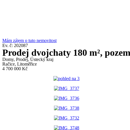
Přejít
k
obsahu
Mám zájem o tuto nemovitost
Ev. č: 202087
Prodej dvojchaty 180 m², pozem
Domy
,
Prodej
,
Ústecký kraj
Račice, Litoměřice
4 700 000 Kč