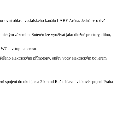
portovní oblasti veslařského kanálu LABE Aréna. Jedná se o dvě
echnickým zázemím. Suterén lze využívat jako úložné prostory, dílnu,
 WC a vstup na terasu.
e řešeno elektrickými přímotopy, ohřev vody elektrickým bojlerem,
vní spojení do okolí, cca 2 km od Račic hlavní vlakové spojení Praha