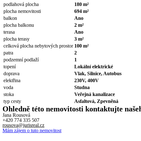
podlahová plocha
180 m²
plocha nemovitosti
694 m²
balkon
Ano
plocha balkonu
2 m²
terasa
Ano
plocha terasy
3 m²
celková plocha nebytových prostor
100 m²
patra
2
podzemní podlaží
1
topení
Lokální elektrické
doprava
Vlak, Silnice, Autobus
elektřina
230V, 400V
voda
Studna
stoka
Veřejná kanalizace
typ cesty
Asfaltová, Zpevněná
Ohledně této nemovitosti kontaktujte
naše
Jana Rousová
+420 774 335 507
rousova@jurisreal.cz
Mám zájem o tuto nemovitost