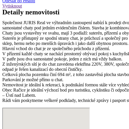
Odeslat do emailu
Vytisknout
Detaily
nemovitosti
Společnost JURIS Real ve výhradním zastoupení nabízí k prodeji dvoj
samostatné chaty pod jedním evidenčním číslem. Stavba je kombino
Chaty jsou vystavěny ve svahu, mají 3 podlaží: suterén, přízemí a ob
Suterén je přístupný ze spodní strany chat, je průchozí a společný pr
sklep, hernu nebo po menších úpravách i jako další obytnou prostoru.
Hlavní vchod do chat je ze společného průchodu z přízemí.
V přízemí každé chaty se nachází prostorný obývací pokoj s kuchyň
V patře jsou dva samostatné pokoje, jeden z nich má vždy balkon.
Z inženýrských sítí je do chat zavedena elektřina 220V, 380V, společ
odpad je řešen kanalizací do obecní čističky.
Celková plocha pozemku činí 694 m², z toho zastavěná plocha stavbo
Parkování je možné přímo u chat.
Nemovitost je ideální k rekreaci, k podnikání formou stále více vyhl
Obec Račice je ideální výchozí bod pro turistiku, cyklistiku či odpo
– Ústí nad Labem.
Rádi vám poskytneme veškeré podklady, technické zprávy i pasport st