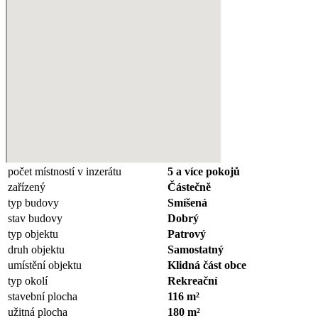
počet místností v inzerátu
5 a více pokojů
zařízený
Částečně
typ budovy
Smíšená
stav budovy
Dobrý
typ objektu
Patrový
druh objektu
Samostatný
umístění objektu
Klidná část obce
typ okolí
Rekreační
stavební plocha
116 m²
užitná plocha
180 m²