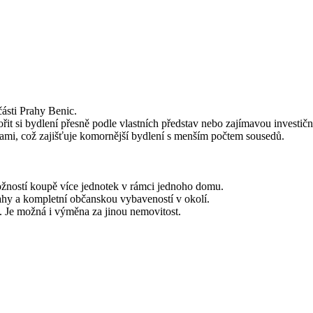
ásti Prahy Benic.
it si bydlení přesně podle vlastních představ nebo zajímavou investiční 
ami, což zajišťuje komornější bydlení s menším počtem sousedů.
 možností koupě více jednotek v rámci jednoho domu.
rahy a kompletní občanskou vybaveností v okolí.
t. Je možná i výměna za jinou nemovitost.