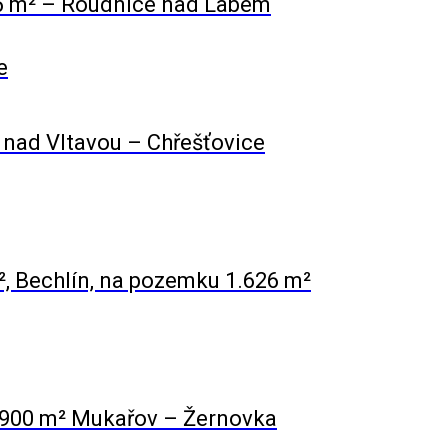
 86 m² – Roudnice nad Labem
e
e nad Vltavou – Chřešťovice
, Bechlín, na pozemku 1.626 m²
 900 m² Mukařov – Žernovka