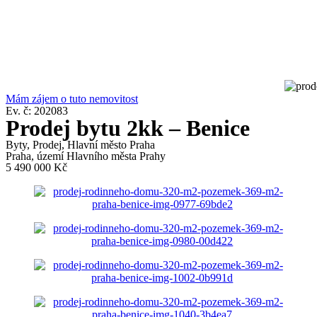
Přejít
k
obsahu
Mám zájem o tuto nemovitost
Ev. č: 202083
Prodej bytu 2kk – Benice
Byty
,
Prodej
,
Hlavní město Praha
Praha, území Hlavního města Prahy
5 490 000 Kč