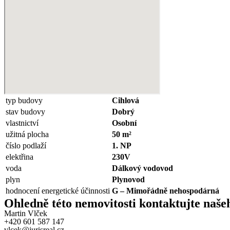
typ budovy
Cihlová
stav budovy
Dobrý
vlastnictví
Osobní
užitná plocha
50 m²
číslo podlaží
1. NP
elektřina
230V
voda
Dálkový vodovod
plyn
Plynovod
hodnocení energetické účinnosti
G – Mimořádně nehospodárná
Ohledně této nemovitosti kontaktujte
naše
Martin Vlček
+420 601 587 147
vlcek@jurisreal.cz