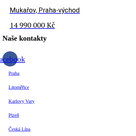
Mukařov, Praha-východ
14 990 000 Kč
Naše
kontakty
acebook
Praha
Litoměřice
Karlovy Vary
Plzeň
Česká Lípa