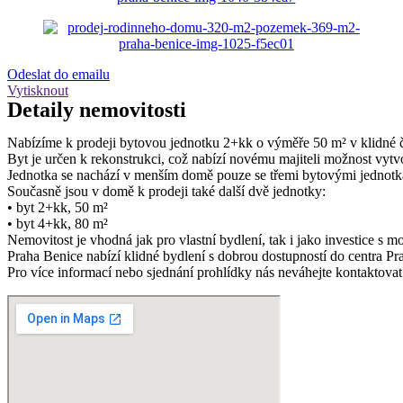
Odeslat do emailu
Vytisknout
Detaily
nemovitosti
Nabízíme k prodeji bytovou jednotku 2+kk o výměře 50 m² v klidné č
Byt je určen k rekonstrukci, což nabízí novému majiteli možnost vytvoř
Jednotka se nachází v menším domě pouze se třemi bytovými jednotk
Současně jsou v domě k prodeji také další dvě jednotky:
• byt 2+kk, 50 m²
• byt 4+kk, 80 m²
Nemovitost je vhodná jak pro vlastní bydlení, tak i jako investice s
Praha Benice nabízí klidné bydlení s dobrou dostupností do centra P
Pro více informací nebo sjednání prohlídky nás neváhejte kontaktova