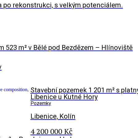
a po rekonstrukci, s velkým potenciálem.
 523 m² v Bělé pod Bezdězem – Hlínoviště
v
Stavební pozemek 1 201 m² s plat
Libenice u Kutné Hory
Pozemky
Libenice, Kolín
4 200 000 Kč