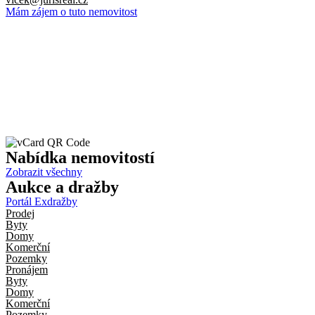
Mám zájem o tuto nemovitost
Nabídka
nemovitostí
Zobrazit všechny
Aukce
a dražby
Portál Exdražby
Prodej
Byty
Domy
Komerční
Pozemky
Pronájem
Byty
Domy
Komerční
Pozemky