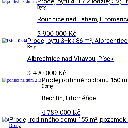
Prodej bytu 4+1 / 2 lodžie; OV;
Byty
Roudnice nad Labem, Litoměřic
5 900 000 Kč
Prodej bytu 3+kk 86 m², Albrechtic
Byty
Albrechtice nad Vltavou, Písek
3 490 000 Kč
Prodej rodinného domu 150 m²
Domy
Bechlín, Litoměřice
4 789 000 Kč
Prodej rodinného domu 155 m², pozemek
Domy