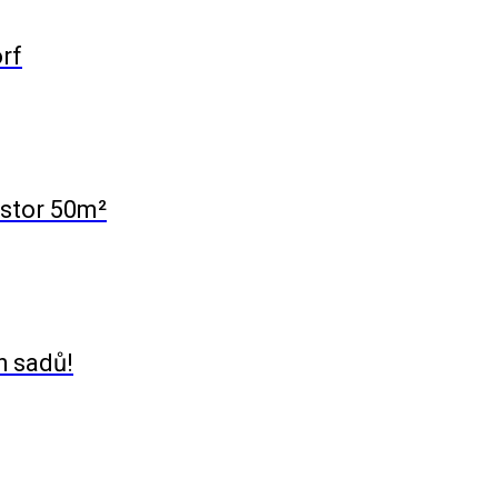
rf
stor 50m²
h sadů!