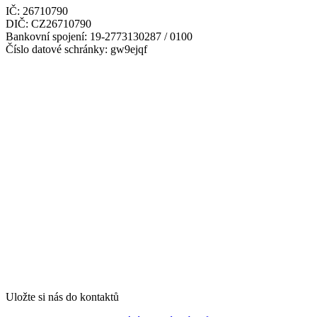
IČ: 26710790
DIČ: CZ26710790
Bankovní spojení: 19-2773130287 / 0100
Číslo datové schránky: gw9ejqf
Uložte si nás do kontaktů