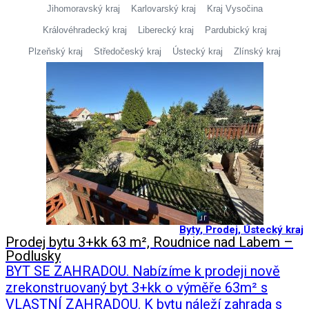
Jihomoravský kraj
Karlovarský kraj
Kraj Vysočina
Královéhradecký kraj
Liberecký kraj
Pardubický kraj
Plzeňský kraj
Středočeský kraj
Ústecký kraj
Zlínský kraj
Byty
,
Prodej
,
Ústecký kraj
Prodej bytu 3+kk 63 m², Roudnice nad Labem –
Podlusky
BYT SE ZAHRADOU. Nabízíme k prodeji nově
zrekonstruovaný byt 3+kk o výměře 63m² s
VLASTNÍ ZAHRADOU. K bytu náleží zahrada s