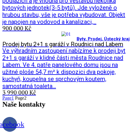
podlažích a je vhodná pro vestavbu několika
bytových jednotek(3-5 bytů). Jde vyloženě o
hrubou stavbu, vše je potřeba vybudovat. Objekt
je napojen na vodovod a kanalizaci,…
900 000 Kč
Byty
,
Prodej
,
Ústecký kraj
Prodej bytu 2+1 s garáží v Roudnici nad Labem
Ve výhradním zastoupení nabízíme k prodeji byt
2+1 s garáží v klidné části města Roudnice nad
Labem. Ve 4. patře panelového domu jsou na
užitné ploše 54,7 m² k dispozici dva pokoje,
kuchyň, koupelna se sprchovým koutem,
samostatná toaleta…
3 990 000 Kč
Page
1
Page
2
Naše
kontakty
acebook