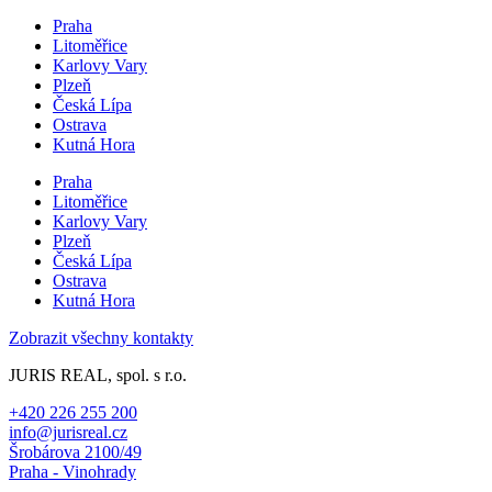
Praha
Litoměřice
Karlovy Vary
Plzeň
Česká Lípa
Ostrava
Kutná Hora
Praha
Litoměřice
Karlovy Vary
Plzeň
Česká Lípa
Ostrava
Kutná Hora
Zobrazit všechny kontakty
JURIS REAL, spol. s r.o.
+420 226 255 200
info@jurisreal.cz
Šrobárova 2100/49
Praha - Vinohrady