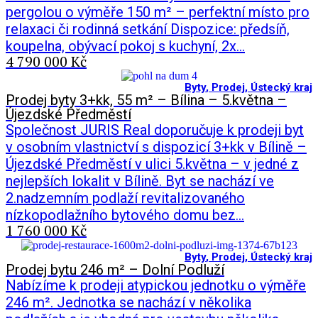
pergolou o výměře 150 m² – perfektní místo pro
relaxaci či rodinná setkání Dispozice: předsíň,
koupelna, obývací pokoj s kuchyní, 2x…
4 790 000 Kč
Byty
,
Prodej
,
Ústecký kraj
Prodej byty 3+kk, 55 m² – Bílina – 5.května –
Újezdské Předměstí
Společnost JURIS Real doporučuje k prodeji byt
v osobním vlastnictví s dispozicí 3+kk v Bílině –
Újezdské Předměstí v ulici 5.května – v jedné z
nejlepších lokalit v Bílině. Byt se nachází ve
2.nadzemním podlaží revitalizovaného
nízkopodlažního bytového domu bez…
1 760 000 Kč
Byty
,
Prodej
,
Ústecký kraj
Prodej bytu 246 m² – Dolní Podluží
Nabízíme k prodeji atypickou jednotku o výměře
246 m². Jednotka se nachází v několika