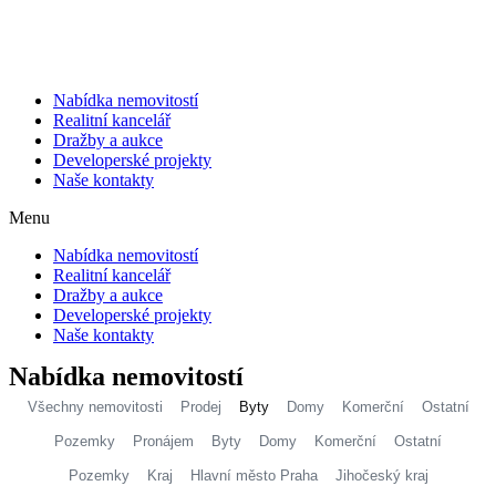
Přejít
k
obsahu
Nabídka nemovitostí
Realitní kancelář
Dražby a aukce
Developerské projekty
Naše kontakty
Menu
Nabídka nemovitostí
Realitní kancelář
Dražby a aukce
Developerské projekty
Naše kontakty
Nabídka
nemovitostí
Všechny nemovitosti
Prodej
Byty
Domy
Komerční
Ostatní
Pozemky
Pronájem
Byty
Domy
Komerční
Ostatní
Pozemky
Kraj
Hlavní město Praha
Jihočeský kraj