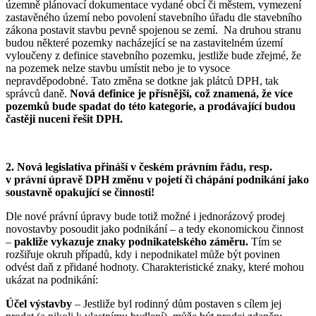
územně plánovací dokumentace vydané obcí či městem, vymezení
zastavěného území nebo povolení stavebního úřadu dle stavebního
zákona postavit stavbu pevně spojenou se zemí. Na druhou stranu
budou některé pozemky nacházející se na zastavitelném území
vyloučeny z definice stavebního pozemku, jestliže bude zřejmé, že
na pozemek nelze stavbu umístit nebo je to vysoce
nepravděpodobné. Tato změna se dotkne jak plátců DPH, tak
správců daně.
Nová definice je přísnější, což znamená, že více
pozemků bude spadat do této kategorie, a prodávající budou
častěji nuceni řešit DPH.
2. Nová legislativa přináší v českém právním řádu, resp.
v právní úpravě DPH změnu v pojetí či chápání podnikání jako
soustavně opakující se činnosti!
Dle nové právní úpravy bude totiž možné i jednorázový prodej
novostavby posoudit jako podnikání – a tedy ekonomickou činnost
–
pakliže vykazuje znaky podnikatelského záměru.
Tím se
rozšiřuje okruh případů, kdy i nepodnikatel může být povinen
odvést daň z přidané hodnoty. Charakteristické znaky, které mohou
ukázat na podnikání:
Účel výstavby
– Jestliže byl rodinný dům postaven s cílem jej