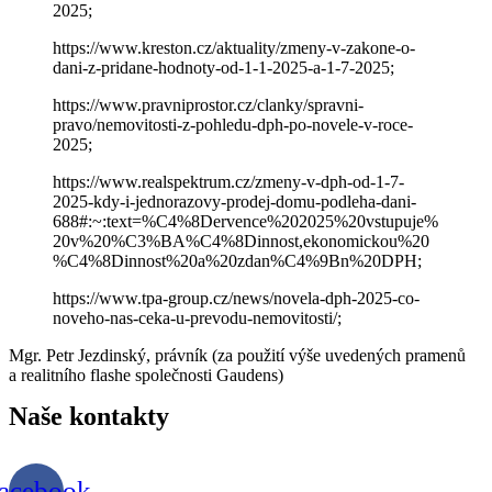
2025;
https://www.kreston.cz/aktuality/zmeny-v-zakone-o-
dani-z-pridane-hodnoty-od-1-1-2025-a-1-7-2025;
https://www.pravniprostor.cz/clanky/spravni-
pravo/nemovitosti-z-pohledu-dph-po-novele-v-roce-
2025;
https://www.realspektrum.cz/zmeny-v-dph-od-1-7-
2025-kdy-i-jednorazovy-prodej-domu-podleha-dani-
688#:~:text=%C4%8Dervence%202025%20vstupuje%
20v%20%C3%BA%C4%8Dinnost,ekonomickou%20
%C4%8Dinnost%20a%20zdan%C4%9Bn%20DPH;
https://www.tpa-group.cz/news/novela-dph-2025-co-
noveho-nas-ceka-u-prevodu-nemovitosti/;
Mgr. Petr Jezdinský, právník (za použití výše uvedených pramenů
a realitního flashe společnosti Gaudens)
Naše
kontakty
acebook