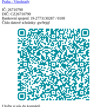
Praha - Vinohrady
IČ: 26710790
DIČ: CZ26710790
Bankovní spojení: 19-2773130287 / 0100
Číslo datové schránky: gw9ejqf
Uložte si nás do kontaktů