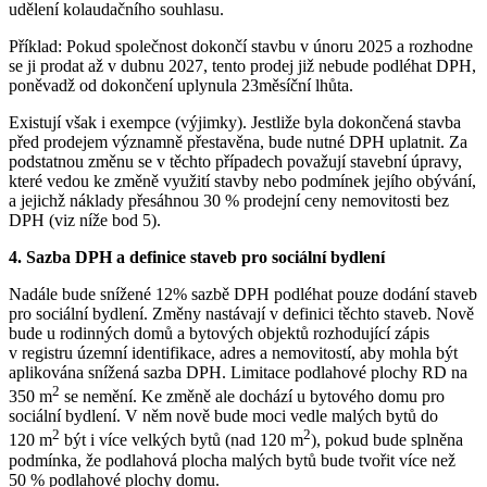
udělení kolaudačního souhlasu.
Příklad: Pokud společnost dokončí stavbu v únoru 2025 a rozhodne
se ji prodat až v dubnu 2027, tento prodej již nebude podléhat DPH,
poněvadž od dokončení uplynula 23měsíční lhůta.
Existují však i exempce (výjimky). Jestliže byla dokončená stavba
před prodejem významně přestavěna, bude nutné DPH uplatnit. Za
podstatnou změnu se v těchto případech považují stavební úpravy,
které vedou ke změně využití stavby nebo podmínek jejího obývání,
a jejichž náklady přesáhnou 30 % prodejní ceny nemovitosti bez
DPH (viz níže bod 5).
4. Sazba DPH a definice staveb pro sociální bydlení
Nadále bude snížené 12% sazbě DPH podléhat pouze dodání staveb
pro sociální bydlení. Změny nastávají v definici těchto staveb. Nově
bude u rodinných domů a bytových objektů rozhodující zápis
v registru územní identifikace, adres a nemovitostí, aby mohla být
aplikována snížená sazba DPH. Limitace podlahové plochy RD na
2
350 m
se nemění. Ke změně ale dochází u bytového domu pro
sociální bydlení. V něm nově bude moci vedle malých bytů do
2
2
120 m
být i více velkých bytů (nad 120 m
), pokud bude splněna
podmínka, že podlahová plocha malých bytů bude tvořit více než
50 % podlahové plochy domu.