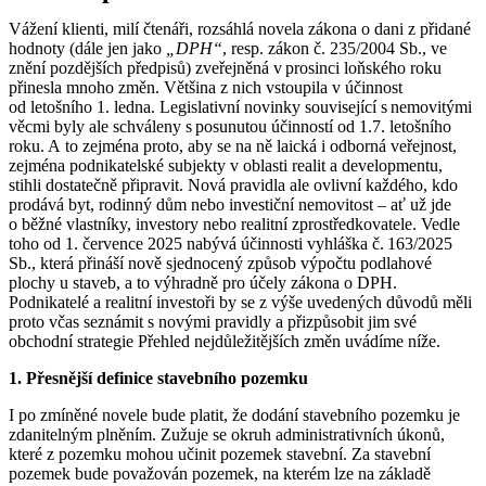
Vážení klienti, milí čtenáři, rozsáhlá novela zákona o dani z přidané
hodnoty (dále jen jako
„DPH“
, resp. zákon č. 235/2004 Sb., ve
znění pozdějších předpisů) zveřejněná v prosinci loňského roku
přinesla mnoho změn. Většina z nich vstoupila v účinnost
od letošního 1. ledna. Legislativní novinky související s nemovitými
věcmi byly ale schváleny s posunutou účinností od 1.7. letošního
roku. A to zejména proto, aby se na ně laická i odborná veřejnost,
zejména podnikatelské subjekty v oblasti realit a developmentu,
stihli dostatečně připravit. Nová pravidla ale ovlivní každého, kdo
prodává byt, rodinný dům nebo investiční nemovitost – ať už jde
o běžné vlastníky, investory nebo realitní zprostředkovatele. Vedle
toho od 1. července 2025 nabývá účinnosti vyhláška č. 163/2025
Sb., která přináší nově sjednocený způsob výpočtu podlahové
plochy u staveb, a to výhradně pro účely zákona o DPH.
Podnikatelé a realitní investoři by se z výše uvedených důvodů měli
proto včas seznámit s novými pravidly a přizpůsobit jim své
obchodní strategie Přehled nejdůležitějších změn uvádíme níže.
1. Přesnější definice stavebního pozemku
I po zmíněné novele bude platit, že dodání stavebního pozemku je
zdanitelným plněním. Zužuje se okruh administrativních úkonů,
které z pozemku mohou učinit pozemek stavební. Za stavební
pozemek bude považován pozemek, na kterém lze na základě