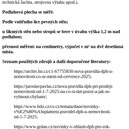
technická šachta, strojovna výtahu apod.).
Podlahová plocha se měří:
Podle vnitřního líce pevných stěn;
u šikmých stěn nebo stropů se bere v úvahu výška 1,2 m nad
podlahou;
přesnost měření: na centimetry, výpočet v m² na
dvě
desetinná
místa.
Seznam použitých zdrojů a další doporučené literatury:
https://archiv.hn.cz/c1-67755830-nova-pravidla-dph-u-
nemovitosti-co-se-meni-od-cervence-2025;
https://jaroslavpavlas.cz/nova-pravidla-dph-pri-prodeji-
nemovitosti-od-1-7-2025-na-co-si-dat-pozor-a-jak-se-
vyhnout-chybam/;
https://www.bdo.cz/cs-cz/temata/dane/novinky-
v%E2%80%Afuplatneni-pravidel-dph-u-nemovitosti-
od-1-7-2025;
https://www.golan.cz/novinky-v-oblasti-dph-pro-rok-