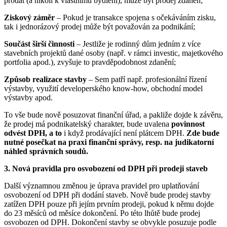
prodat (a nikoli k vlastnímu bydlení), může být prodej zdaněn;
Ziskový záměr
– Pokud je transakce spojena s očekáváním zisku,
tak i jednorázový prodej může být považován za podnikání;
Součást širší činnosti
– Jestliže je rodinný dům jedním z více
stavebních projektů dané osoby (např. v rámci investic, majetkového
portfolia apod.), zvyšuje to pravděpodobnost zdanění;
Způsob realizace stavby
– Sem patří např. profesionální řízení
výstavby, využití developerského know-how, obchodní model
výstavby apod.
To vše bude nově posuzovat finanční úřad, a pakliže dojde k závěru,
že prodej má podnikatelský charakter, bude uvalena
povinnost
odvést DPH,
a to
i když prodávající není plátcem DPH.
Zde bude
nutné posečkat na praxi finanční správy, resp. na judikatorní
náhled správních soudů.
3.
Nová pravidla pro osvobození od DPH při prodeji staveb
Další významnou změnou je úprava pravidel pro uplatňování
osvobození od DPH při dodání staveb. Nově bude prodej stavby
zatížen DPH pouze při jejím prvním prodeji, pokud k němu dojde
do 23 měsíců od měsíce dokončení. Po této lhůtě bude prodej
osvobozen od DPH. Dokončení stavby se obvykle posuzuje podle