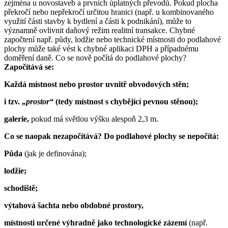
zejména u novostaveb a prvních úplatných převodů. Pokud plocha
překročí nebo nepřekročí určitou hranici (např. u kombinovaného
využití části stavby k bydlení a části k podnikání), může to
významně ovlivnit daňový režim realitní transakce. Chybné
započtení např. půdy, lodžie nebo technické místnosti do podlahové
plochy může také vést k chybné aplikaci DPH a případnému
doměření daně. Co se nově počítá do podlahové plochy?
Započítává se:
K
aždá místnost nebo prostor uvnitř obvodových stěn;
i tzv.
„prostor“
(tedy místnost s chybějící pevnou stěnou);
g
alerie,
pokud má světlou výšku alespoň 2,3 m.
Co se
naopak
nezapočítává? Do podlahové plochy se nepočítá:
P
ůda
(jak je definována);
lodžie;
schodiště;
výtahová šachta nebo obdobné prostory,
místnosti určené výhradně jako technologické zázemí
(např.