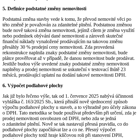
5. Definice podstatné změny nemovitosti
Podstatná změna stavby vede k tomu, že převod nemovité věci po
této změně je považován za zdanitelné plnění. Podstatnou změnou
bude nově taková změna nemovitosti, jejímž cílem je změna využití
nebo podmínek obývání dané nemovitosti a zároveň skutečné
finanční náklady vynaložené prodávajícím na takovou změnu
přesáhly 30 % prodejní ceny nemovitosti. Zda provedená
rekonstrukce naplnila znaky podstatné změny nemovitosti, bude
plátce prověřovat až v případě, že danou nemovitost bude prodávat.
Jestliže budou výše uvedené znaky podstatné změny nemovitosti
naplněny a prodej nemovitosti se uskuteční v testovací lhůtě 23
měsíců, prodávající uplatní na dodání takové nemovitosti DPH.
6. Výpočet podlahové plochy
Jak již bylo řečeno výše, tak od 1. července 2025 nabývá účinnosti
vyhláška č. 163/2025 Sb., která přináší nově sjednocený způsob
výpočtu podlahové plochy u staveb, a to výhradně pro účely zákona
o DPH. Tato metodika se bude používat především při určení, zda je
prodej nemovitosti osvobozen od DPH, nebo zda se jedná
o zdanitelné plnění. Nově se tak nastavují přesná pravidla, co do
podlahové plochy započítávat lze a co ne. Přesný výpočet
podlahové plochy totiž hraje klíčovou roli při stanovení DPH,