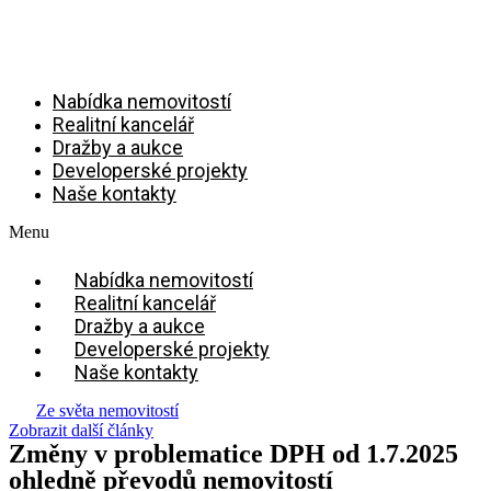
Přejít
k
obsahu
Nabídka nemovitostí
Realitní kancelář
Dražby a aukce
Developerské projekty
Naše kontakty
Menu
Nabídka nemovitostí
Realitní kancelář
Dražby a aukce
Developerské projekty
Naše kontakty
Ze světa nemovitostí
Zobrazit další články
Změny v problematice DPH od 1.7.2025
ohledně převodů nemovitostí