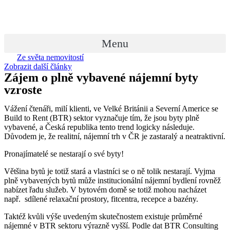
Přejít
k
obsahu
Menu
Ze světa nemovitostí
Zobrazit další články
Zájem o plně vybavené nájemní byty
vzroste
Vážení čtenáři, milí klienti, ve Velké Británii a Severní Americe se
Build to Rent (BTR) sektor vyznačuje tím, že jsou byty plně
vybavené, a Česká republika tento trend logicky následuje.
Důvodem je, že realitní, nájemní trh v ČR je zastaralý a neatraktivní.
Pronajímatelé se nestarají o své byty!
Většina bytů je totiž stará a vlastníci se o ně tolik nestarají. Vyjma
plně vybavených bytů může institucionální nájemní bydlení rovněž
nabízet řadu služeb. V bytovém domě se totiž mohou nacházet
např. sdílené relaxační prostory, fitcentra, recepce a bazény.
Taktéž kvůli výše uvedeným skutečnostem existuje průměrné
nájemné v BTR sektoru výrazně vyšší. Podle dat BTR Consulting