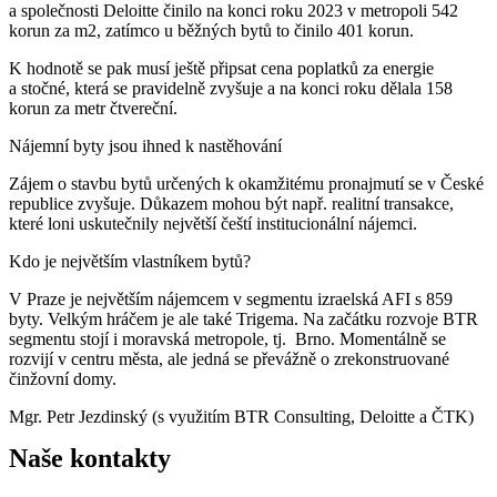
a společnosti Deloitte činilo na konci roku 2023 v metropoli 542
korun za m2, zatímco u běžných bytů to činilo 401 korun.
K hodnotě se pak musí ještě připsat cena poplatků za energie
a stočné, která se pravidelně zvyšuje a na konci roku dělala 158
korun za metr čtvereční.
Nájemní byty jsou ihned k nastěhování
Zájem o stavbu bytů určených k okamžitému pronajmutí se v České
republice zvyšuje. Důkazem mohou být např. realitní transakce,
které loni uskutečnily největší čeští institucionální nájemci.
Kdo je největším vlastníkem bytů?
V Praze je největším nájemcem v segmentu izraelská AFI s 859
byty. Velkým hráčem je ale také Trigema. Na začátku rozvoje BTR
segmentu stojí i moravská metropole, tj. Brno. Momentálně se
rozvijí v centru města, ale jedná se převážně o zrekonstruované
činžovní domy.
Mgr. Petr Jezdinský (s využitím BTR Consulting, Deloitte a ČTK)
Naše
kontakty