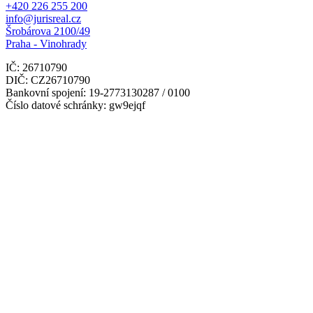
+420 226 255 200
info@jurisreal.cz
Šrobárova 2100/49
Praha - Vinohrady
IČ: 26710790
DIČ: CZ26710790
Bankovní spojení: 19-2773130287 / 0100
Číslo datové schránky: gw9ejqf