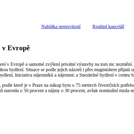
Nabídka nemovitostí
Realitní kancelář
í v Evropě
lení v Evropě a samotné zvýšení privátní výstavby na tom nic nezmění. Nu
kou bydlení. Situace se podle jejich názorů i přes magistrátem přijatá op
 bydlení, Iniciativa nájemníků a nájemnic a Snesitelné bydlení v centr
u, podle které je v Praze na nákup bytu o 75 metrech čtverečních potře
ů narostla o 50 procent a nájmy o 30 procent, avšak nominální mzda se