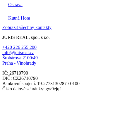
Ostrava
Kutná Hora
Zobrazit všechny kontakty
JURIS REAL, spol. s r.o.
+420 226 255 200
info@jurisreal.cz
Šrobárova 2100/49
Praha - Vinohrady
IČ: 26710790
DIČ: CZ26710790
Bankovní spojení: 19-2773130287 / 0100
Číslo datové schránky: gw9ejqf