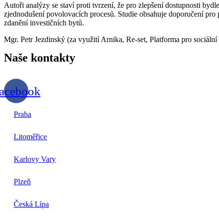
Autoři analýzy se staví proti tvrzení, že pro zlepšení dostupnosti b
zjednodušení povolovacích procesů. Studie obsahuje doporučení pro po
zdanění investičních bytů.
Mgr. Petr Jezdinský (za využití Arnika, Re-set, Platforma pro sociáln
Naše
kontakty
acebook
Praha
Litoměřice
Karlovy Vary
Plzeň
Česká Lípa