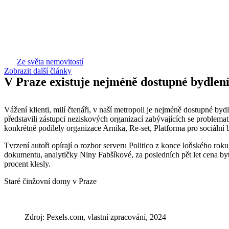
Přejít
k
obsahu
Ze světa nemovitostí
Zobrazit další články
V Praze existuje nejméně dostupné bydlen
Vážení klienti, milí čtenáři, v naší metropoli je nejméně dostupné byd
představili zástupci neziskových organizací zabývajících se problemati
konkrétně podílely organizace Arnika, Re-set, Platforma pro sociální
Tvrzení autoři opírají o rozbor serveru Politico z konce loňského rok
dokumentu, analytičky Niny Fabšíkové, za posledních pět let cena byt
procent klesly.
Staré činžovní domy v Praze
Zdroj: Pexels.com, vlastní zpracování, 2024