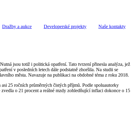
Dražby a aukce
Developerské projekty
Naše kontakty
tná jsou totiž i politická opatření. Tato tvrzení přinesla analýza, jež
atření v posledních letech dále podstatně zhoršila. Na studii se
u hlavního města. Navazuje na publikaci na obdobné téma z roku 2018.
ba asi 25 ročních průměrných čistých příjmů. Podle spoluautorky
 zvedla o 21 procent a reálné mzdy zohledňující inflaci dokonce o 15