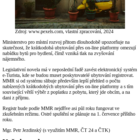
Zdroj: www.pexels.com, vlastní zpracování, 2024
Ministerstvo pro místní rozvoj přitom dlouhodobě upozorňuje na
skutečnost, že krátkodobá ubytování přes on-line platformy omezují
nabídku bytů pro bydlení, čímž vzniká tlak na zvyšování
nájemného.
Legislativní novela má v neposlední řadě zavést elektronický systém
e-Turista, kde se budou muset poskytovatelé ubytování registrovat.
MMR si od systému slibuje především lepší přehled o počtu
nabízených krátkodobých ubytování přes on-line platformy a s tím
související větší výběr z poplatku z pobytu, který jde obcím, a na
dani z příjmu.
Registr bude podle MMR nejdříve asi půl roku fungovat ve
zkušebním režimu. Ostré spuštění se plánuje na 1. července příštího
roku.
Mgr. Petr Jezdinský (s využitím MMR, ČT 24 a ČTK)