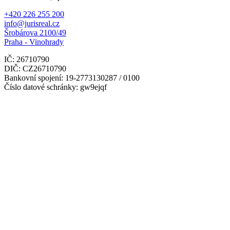
+420 226 255 200
info@jurisreal.cz
Šrobárova 2100/49
Praha - Vinohrady
IČ: 26710790
DIČ: CZ26710790
Bankovní spojení: 19-2773130287 / 0100
Číslo datové schránky: gw9ejqf