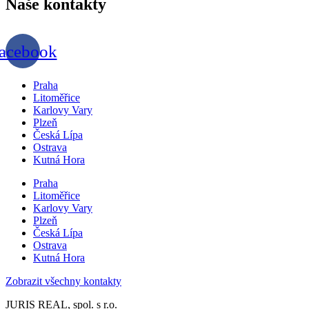
Naše
kontakty
acebook
Praha
Litoměřice
Karlovy Vary
Plzeň
Česká Lípa
Ostrava
Kutná Hora
Praha
Litoměřice
Karlovy Vary
Plzeň
Česká Lípa
Ostrava
Kutná Hora
Zobrazit všechny kontakty
JURIS REAL, spol. s r.o.