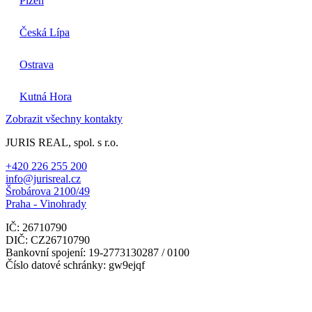
Plzeň
Česká Lípa
Ostrava
Kutná Hora
Zobrazit všechny kontakty
JURIS REAL, spol. s r.o.
+420 226 255 200
info@jurisreal.cz
Šrobárova 2100/49
Praha - Vinohrady
IČ: 26710790
DIČ: CZ26710790
Bankovní spojení: 19-2773130287 / 0100
Číslo datové schránky: gw9ejqf