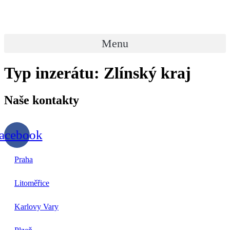
Přejít
k
obsahu
Menu
Typ inzerátu:
Zlínský kraj
Naše
kontakty
acebook
Praha
Litoměřice
Karlovy Vary