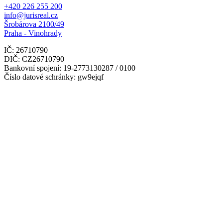
+420 226 255 200
info@jurisreal.cz
Šrobárova 2100/49
Praha - Vinohrady
IČ: 26710790
DIČ: CZ26710790
Bankovní spojení: 19-2773130287 / 0100
Číslo datové schránky: gw9ejqf