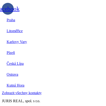
acebook
Praha
Litoměřice
Karlovy Vary
Plzeň
Česká Lípa
Ostrava
Kutná Hora
Zobrazit všechny kontakty
JURIS REAL, spol. s r.o.