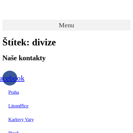
Přejít
k
obsahu
Menu
Štítek:
divize
Naše
kontakty
acebook
Praha
Litoměřice
Karlovy Vary