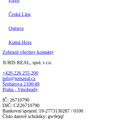
Plzeň
Česká Lípa
Ostrava
Kutná Hora
Zobrazit všechny kontakty
JURIS REAL, spol. s r.o.
+420 226 255 200
info@jurisreal.cz
Šrobárova 2100/49
Praha - Vinohrady
IČ: 26710790
DIČ: CZ26710790
Bankovní spojení: 19-2773130287 / 0100
Číslo datové schránky: gw9ejqf