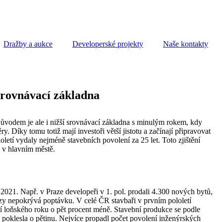
Dražby a aukce
Developerské projekty
Naše kontakty
 srovnávací základna
 Důvodem je ale i nižší srovnávací základna s minulým rokem, kdy
 Díky tomu totiž mají investoři větší jistotu a začínají připravovat
letí vydaly nejméně stavebních povolení za 25 let. Toto zjištění
 v hlavním městě.
021. Např. v Praze developeři v 1. pol. prodali 4.300 nových bytů,
lýzy nepokrývá poptávku. V celé ČR stavbaři v prvním pololetí
etí loňského roku o pět procent méně. Stavební produkce se podle
 poklesla o pětinu. Nejvíce propadl počet povolení inženýrských