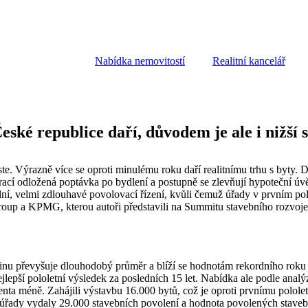
Nabídka nemovitostí
Realitní kancelář
České republice daří, důvodem je ale i nižší
oste. Výrazně více se oproti minulému roku daří realitnímu trhu s byty.
cí odložená poptávka po bydlení a postupně se zlevňují hypoteční úvěry.
ní, velmi zdlouhavé povolovací řízení, kvůli čemuž úřady v prvním polo
Group a KPMG, kterou autoři představili na Summitu stavebního rozvoje
nu převyšuje dlouhodobý průměr a blíží se hodnotám rekordního roku 2
ejlepší pololetní výsledek za posledních 15 let. Nabídka ale podle ana
centa méně. Zahájili výstavbu 16.000 bytů, což je oproti prvnímu polol
í úřady vydaly 29.000 stavebních povolení a hodnota povolených staveb