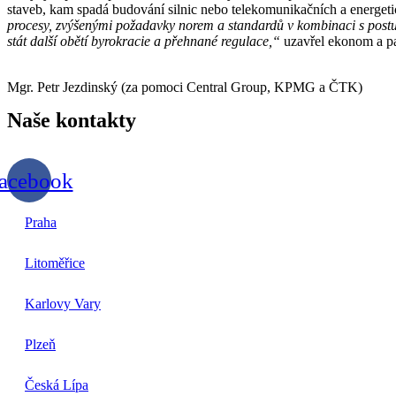
staveb, kam spadá budování silnic nebo telekomunikačních a energetic
procesy, zvýšenými požadavky norem a standardů v kombinaci s postup
stát další obětí byrokracie a přehnané regulace,“
uzavřel ekonom a p
Mgr. Petr Jezdinský (za pomoci Central Group, KPMG a ČTK)
Naše
kontakty
acebook
Praha
Litoměřice
Karlovy Vary
Plzeň
Česká Lípa