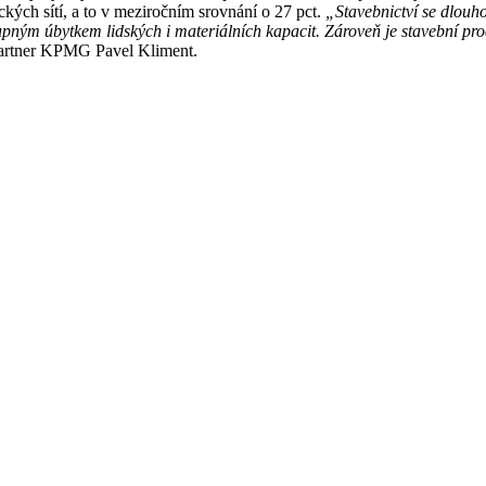
kých sítí, a to v meziročním srovnání o 27 pct.
„Stavebnictví se dlouh
ným úbytkem lidských i materiálních kapacit. Zároveň je stavební pro
artner KPMG Pavel Kliment.