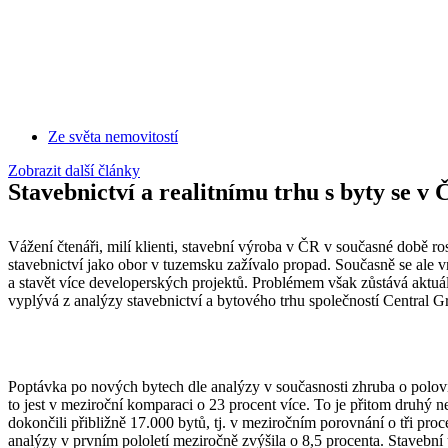
Přejít
k
obsahu
Ze světa nemovitostí
Zobrazit další články
Stavebnictví a realitnímu trhu s byty se v 
Vážení čtenáři, milí klienti, stavební výroba v ČR v současné době r
stavebnictví jako obor v tuzemsku zažívalo propad. Současně se ale vra
a stavět více developerských projektů. Problémem však zůstává aktuál
vyplývá z analýzy stavebnictví a bytového trhu společností Central 
Poptávka po nových bytech dle analýzy v současnosti zhruba o polovi
to jest v meziroční komparaci o 23 procent více. To je přitom druhý n
dokončili přibližně 17.000 bytů, tj. v meziročním porovnání o tři pro
analýzy v prvním pololetí meziročně zvýšila o 8,5 procenta. Stavebn