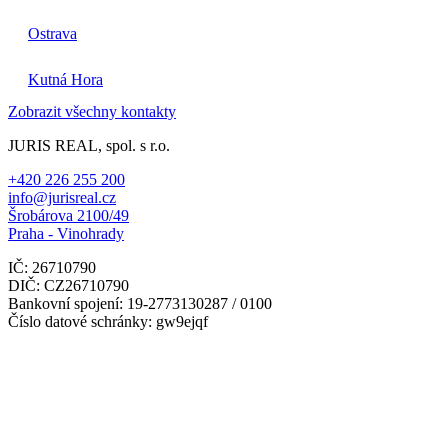
Ostrava
Kutná Hora
Zobrazit všechny kontakty
JURIS REAL, spol. s r.o.
+420 226 255 200
info@jurisreal.cz
Šrobárova 2100/49
Praha - Vinohrady
IČ: 26710790
DIČ: CZ26710790
Bankovní spojení: 19-2773130287 / 0100
Číslo datové schránky: gw9ejqf