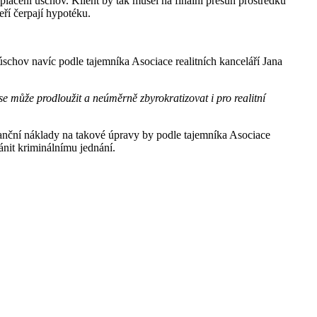
plácení úschov. Klient by tak musel na finální přesun prostředků
eří čerpají hypotéku.
schov navíc podle tajemníka Asociace realitních kanceláří Jana
se může prodloužit a neúměrně zbyrokratizovat i pro realitní
nanční náklady na takové úpravy by podle tajemníka Asociace
ánit kriminálnímu jednání.