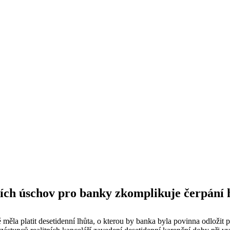
ních úschov pro banky zkomplikuje čerpání
ě měla platit desetidenní lhůta, o kterou by banka byla povinna odložit