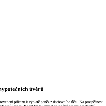
 hypotečních úvěrů
 provedení příkazu k výplatě peněz z úschovního účtu. Na prospěšnosti