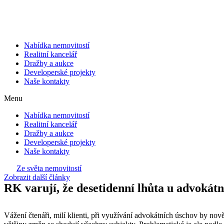
Přejít
k
obsahu
Nabídka nemovitostí
Realitní kancelář
Dražby a aukce
Developerské projekty
Naše kontakty
Menu
Nabídka nemovitostí
Realitní kancelář
Dražby a aukce
Developerské projekty
Naše kontakty
Ze světa nemovitostí
Zobrazit další články
RK varují, že desetidenní lhůta u advokát
Vážení čtenáři, milí klienti, při využívání advokátních úschov by nov