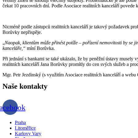
většiny změn se shodují všechny subjekty. Problematické je ale podle 
čekat 10 pracovních dní. Podle Asociace realitních kanceláří povede k
Nicméně podle zástupců realitních kanceláří je takový požadavek pro
Borůvky nepřispěje.
„
Naopak, klientům může přinést potíže – pořízení nemovitosti by se ji
kanceláře,“
míní Borůvka.
Při jednání s bankami se také ukázalo, že by peněžní ústavy musely 
realitních kanceláří Jana Borůvky promítly do cen svých služeb a pr
Mgr. Petr Jezdinský (s využitím Asociace realitních kanceláří a webu 
Naše
kontakty
acebook
Praha
Litoměřice
Karlovy Vary