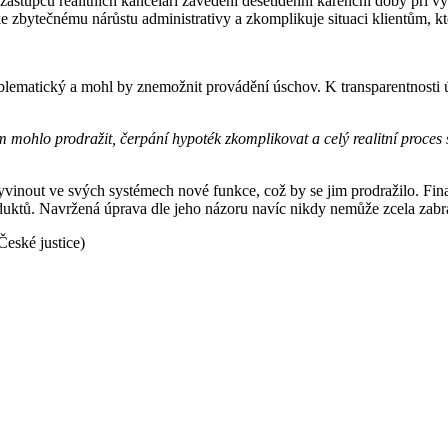
zástupců realitních kanceláří zavedení desetidenní karenční doby při vy
e zbytečnému nárůstu administrativy a zkomplikuje situaci klientům, kt
blematický a mohl by znemožnit provádění úschov. K transparentnosti ú
m mohlo prodražit, čerpání hypoték zkomplikovat a celý realitní proces 
vyvinout ve svých systémech nové funkce, což by se jim prodražilo. Fi
oduktů. Navržená úprava dle jeho názoru navíc nikdy nemůže zcela zabr
České justice)