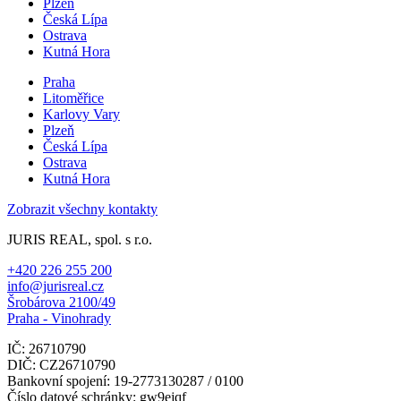
Plzeň
Česká Lípa
Ostrava
Kutná Hora
Praha
Litoměřice
Karlovy Vary
Plzeň
Česká Lípa
Ostrava
Kutná Hora
Zobrazit všechny kontakty
JURIS REAL, spol. s r.o.
+420 226 255 200
info@jurisreal.cz
Šrobárova 2100/49
Praha - Vinohrady
IČ: 26710790
DIČ: CZ26710790
Bankovní spojení: 19-2773130287 / 0100
Číslo datové schránky: gw9ejqf