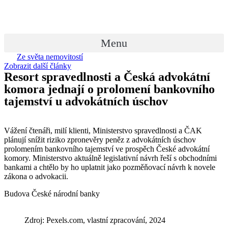
Přejít
k
obsahu
Menu
Ze světa nemovitostí
Zobrazit další články
Resort spravedlnosti a Česká advokátní
komora jednají o prolomení bankovního
tajemství u advokátních úschov
Vážení čtenáři, milí klienti, Ministerstvo spravedlnosti a ČAK
plánují snížit riziko zpronevěry peněz z advokátních úschov
prolomením bankovního tajemství ve prospěch České advokátní
komory. Ministerstvo aktuálně legislativní návrh řeší s obchodními
bankami a chtělo by ho uplatnit jako pozměňovací návrh k novele
zákona o advokacii.
Budova České národní banky
Zdroj: Pexels.com, vlastní zpracování, 2024