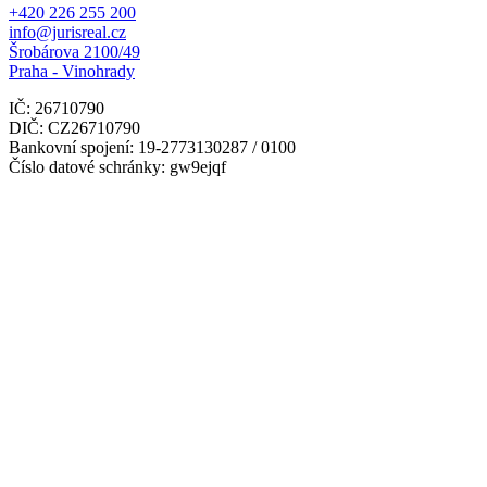
+420 226 255 200
info@jurisreal.cz
Šrobárova 2100/49
Praha - Vinohrady
IČ: 26710790
DIČ: CZ26710790
Bankovní spojení: 19-2773130287 / 0100
Číslo datové schránky: gw9ejqf