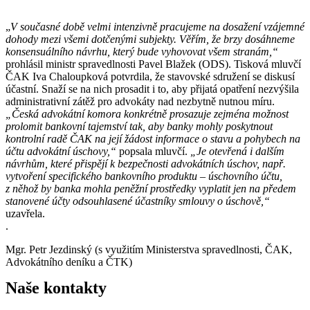
„
V současné době velmi intenzivně pracujeme na dosažení vzájemné
dohody mezi všemi dotčenými subjekty. Věřím, že brzy dosáhneme
konsensuálního návrhu, který bude vyhovovat všem stranám,“
prohlásil ministr spravedlnosti Pavel Blažek (ODS). Tisková mluvčí
ČAK Iva Chaloupková potvrdila, že stavovské sdružení se diskusí
účastní. Snaží se na nich prosadit i to, aby přijatá opatření nezvýšila
administrativní zátěž pro advokáty nad nezbytně nutnou míru.
„Česká advokátní komora konkrétně prosazuje zejména možnost
prolomit bankovní tajemství tak, aby banky mohly poskytnout
kontrolní radě ČAK na její žádost informace o stavu a pohybech na
účtu advokátní úschovy,“
popsala mluvčí.
„Je otevřená i dalším
návrhům, které přispějí k bezpečnosti advokátních úschov, např.
vytvoření specifického bankovního produktu – úschovního účtu,
z něhož by banka mohla peněžní prostředky vyplatit jen na předem
stanovené účty odsouhlasené účastníky smlouvy o úschově,“
uzavřela.
.
Mgr. Petr Jezdinský (s využitím Ministerstva spravedlnosti, ČAK,
Advokátního deníku a ČTK)
Naše
kontakty