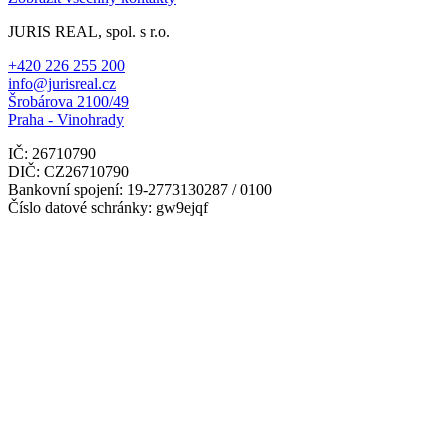
JURIS REAL, spol. s r.o.
+420 226 255 200
info@jurisreal.cz
Šrobárova 2100/49
Praha - Vinohrady
IČ: 26710790
DIČ: CZ26710790
Bankovní spojení: 19-2773130287 / 0100
Číslo datové schránky: gw9ejqf