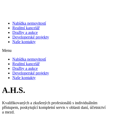
Přejít
k
obsahu
Nabídka nemovitostí
Realitní kancelář
Dražby a aukce
Developerské projekty
Naše kontakty
Menu
Nabídka nemovitostí
Realitní kancelář
Dražby a aukce
Developerské projekty
Naše kontakty
A.H.S.
Kvalifikovaných a zkušených profesionálů s individuálním
přístupem, poskytující kompletní servis v oblasti daní, účetnictví
a mezd.