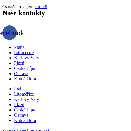
Označeno tagem
partneři
Naše
kontakty
acebook
Praha
Litoměřice
Karlovy Vary
Plzeň
Česká Lípa
Ostrava
Kutná Hora
Praha
Litoměřice
Karlovy Vary
Plzeň
Česká Lípa
Ostrava
Kutná Hora
Zobrazit všechny kontakty