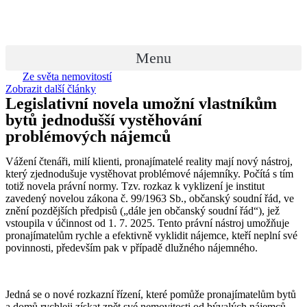
Přejít
k
obsahu
Menu
Ze světa nemovitostí
Zobrazit další články
Legislativní novela umožní vlastníkům
bytů jednodušší vystěhování
problémových nájemců
Vážení čtenáři, milí klienti, pronajímatelé reality mají nový nástroj,
který zjednodušuje vystěhovat problémové nájemníky. Počítá s tím
totiž novela právní normy. Tzv. rozkaz k vyklizení je institut
zavedený novelou zákona č. 99/1963 Sb., občanský soudní řád, ve
znění pozdějších předpisů („dále jen občanský soudní řád“), jež
vstoupila v účinnost od 1. 7. 2025. Tento právní nástroj umožňuje
pronajímatelům rychle a efektivně vyklidit nájemce, kteří neplní své
povinnosti, především pak v případě dlužného nájemného.
Jedná se o nové rozkazní řízení, které pomůže pronajímatelům bytů
a domů rychleji získat zpět své nemovitosti od bývalých nájemců,