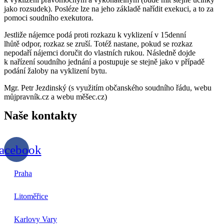
jako rozsudek). Posléze lze na jeho základě nařídit exekuci, a to za
pomoci soudního exekutora.
Jestliže nájemce podá proti rozkazu k vyklizení v 15denní
lhůtě odpor, rozkaz se zruší. Totéž nastane, pokud se rozkaz
nepodaří nájemci doručit do vlastních rukou. Následně dojde
k nařízení soudního
jednání a postupuje se stejně jako v případě
podání žaloby na vyklizení bytu.
Mgr. Petr Jezdinský (s využitím občanského soudního řádu, webu
můjpravník.cz a webu měšec.cz)
Naše
kontakty
acebook
Praha
Litoměřice
Karlovy Vary