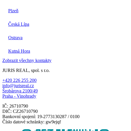
Plzeň
Česká Lípa
Ostrava
Kutná Hora
Zobrazit všechny kontakty
JURIS REAL, spol. s r.o.
+420 226 255 200
info@jurisreal.cz
Šrobárova 2100/49
Praha - Vinohrady
IČ: 26710790
DIČ: CZ26710790
Bankovní spojení: 19-2773130287 / 0100
Číslo datové schránky: gw9ejqf