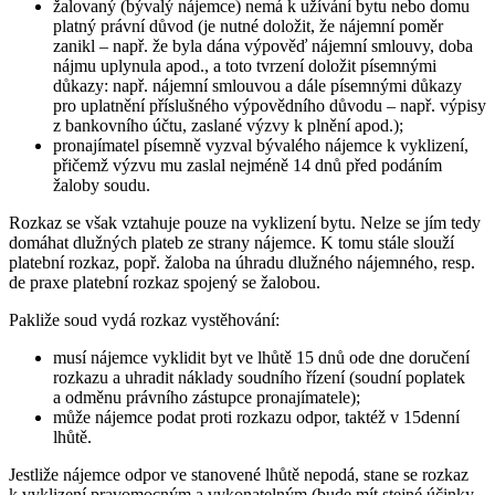
žalovaný (bývalý nájemce) nemá k užívání bytu nebo domu
platný právní důvod (je nutné doložit, že nájemní poměr
zanikl – např. že byla dána výpověď nájemní smlouvy, doba
nájmu uplynula apod., a toto tvrzení doložit písemnými
důkazy: např. nájemní smlouvou a dále písemnými důkazy
pro uplatnění příslušného výpovědního důvodu – např. výpisy
z bankovního účtu, zaslané výzvy k plnění apod.);
pronajímatel písemně vyzval bývalého nájemce k vyklizení,
přičemž výzvu mu zaslal nejméně 14 dnů před podáním
žaloby soudu.
Rozkaz se však vztahuje pouze na vyklizení bytu. Nelze se jím tedy
domáhat dlužných plateb ze strany nájemce. K tomu stále slouží
platební rozkaz, popř. žaloba na úhradu dlužného nájemného, resp.
de praxe platební rozkaz spojený se žalobou.
Pakliže
soud
vydá rozkaz vystěhování:
musí nájemce vyklidit byt ve lhůtě 15 dnů
ode dne doručení
rozkazu a uhradit náklady soudního řízení (soudní poplatek
a odměnu právního zástupce pronajímatele);
může nájemce podat proti rozkazu odpor, taktéž v 15denní
lhůtě.
Jestliže nájemce odpor ve stanovené lhůtě nepodá, stane se rozkaz
k vyklizení pravomocným a vykonatelným (bude mít stejné účinky