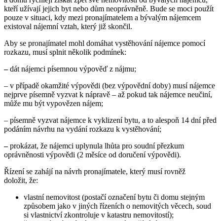
kteří užívají jejich byt nebo dům neoprávněně. Bude se moci použít
pouze v situaci, kdy mezi pronajímatelem a bývalým nájemcem
existoval nájemní vztah, který již skončil.
Aby se pronajímatel mohl domáhat vystěhování nájemce pomocí
rozkazu, musí splnit několik podmínek:
–
dát nájemci písemnou výpověď z nájmu;
– v případě okamžité výpovědi (bez výpovědní doby) musí nájemce
nejprve písemně vyzvat k nápravě
– až pokud tak nájemce neučiní,
může mu být vypovězen nájem;
– písemně vyzvat nájemce k vyklizení bytu, a to alespoň 14 dní před
podáním návrhu na vydání rozkazu k vystěhování;
–
prokázat, že nájemci uplynula lhůta pro soudní přezkum
oprávněnosti výpovědi
(2 měsíce od doručení výpovědi).
Řízení se zahájí na návrh pronajímatele, který musí rovněž
doložit, že:
vlastní nemovitost (postačí označení bytu či domu stejným
způsobem jako v jiných řízeních o nemovitých věcech, soud
si vlastnictví zkontroluje v katastru nemovitostí);