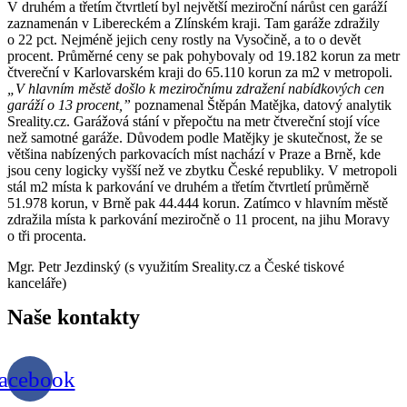
V druhém a třetím čtvrtletí byl největší meziroční nárůst cen garáží
zaznamenán v Libereckém a Zlínském kraji. Tam garáže zdražily
o 22 pct. Nejméně jejich ceny rostly na Vysočině, a to o devět
procent. Průměrné ceny se pak pohybovaly od 19.182 korun za metr
čtvereční v Karlovarském kraji do 65.110 korun za m2 v metropoli.
„V hlavním městě došlo k meziročnímu zdražení nabídkových cen
garáží o 13 procent,”
poznamenal Štěpán Matějka, datový analytik
Sreality.cz. Garážová stání v přepočtu na metr čtvereční stojí více
než samotné garáže. Důvodem podle Matějky je skutečnost, že se
většina nabízených parkovacích míst nachází v Praze a Brně, kde
jsou ceny logicky vyšší než ve zbytku České republiky. V metropoli
stál m2 místa k parkování ve druhém a třetím čtvrtletí průměrně
51.978 korun, v Brně pak 44.444 korun. Zatímco v hlavním městě
zdražila místa k parkování meziročně o 11 procent, na jihu Moravy
o tři procenta.
Mgr. Petr Jezdinský (s využitím Sreality.cz a České tiskové
kanceláře)
Naše
kontakty
acebook