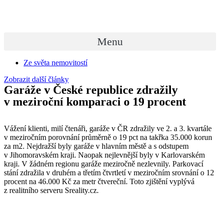
Přejít
k
obsahu
Menu
Ze světa nemovitostí
Zobrazit další články
Garáže v České republice zdražily
v meziroční komparaci o 19 procent
Vážení klienti, milí čtenáři, garáže v ČR zdražily ve 2. a 3. kvartále
v meziročním porovnání průměrně o 19 pct na takřka 35.000 korun
za m2. Nejdražší byly garáže v hlavním městě a s odstupem
v Jihomoravském kraji. Naopak nejlevnější byly v Karlovarském
kraji. V žádném regionu garáže meziročně nezlevnily. Parkovací
stání zdražila v druhém a třetím čtvrtletí v meziročním srovnání o 12
procent na 46.000 Kč za metr čtvereční. Toto zjištění vyplývá
z realitního serveru Sreality.cz.