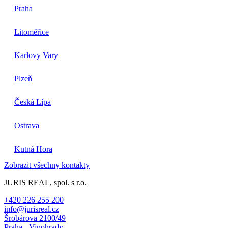
Praha
Litoměřice
Karlovy Vary
Plzeň
Česká Lípa
Ostrava
Kutná Hora
Zobrazit všechny kontakty
JURIS REAL, spol. s r.o.
+420 226 255 200
info@jurisreal.cz
Šrobárova 2100/49
Praha - Vinohrady