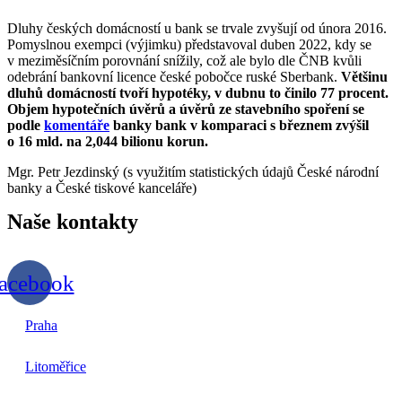
Dluhy českých domácností u bank se trvale zvyšují od února 2016.
Pomyslnou exempci (výjimku) představoval duben 2022, kdy se
v meziměsíčním porovnání snížily, což ale bylo dle ČNB kvůli
odebrání bankovní licence české pobočce ruské Sberbank.
Většinu
dluhů domácností tvoří
hypotéky
, v dubnu to
činilo
77 procent.
Objem hypot
ečních
úvěrů
a úvěrů ze stavebního spoření
se
podle
komentáře
banky bank
v
komparaci
s březnem zvýšil
o 16 m
ld.
na 2,044 bilionu korun.
Mgr. Petr Jezdinský (s využitím statistických údajů České národní
banky a České tiskové kanceláře)
Naše
kontakty
acebook
Praha
Litoměřice