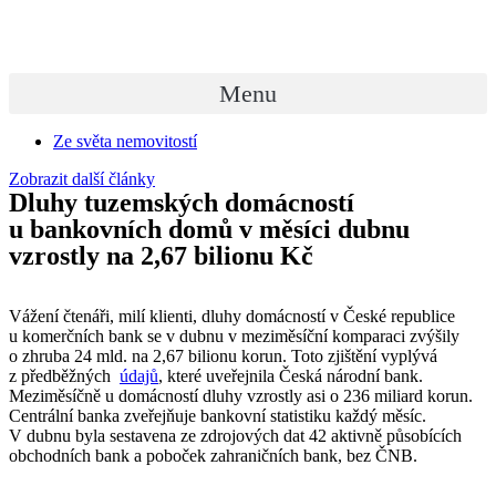
Přejít
k
obsahu
Menu
Ze světa nemovitostí
Zobrazit další články
Dluhy tuzemských domácností
u bankovních domů v měsíci dubnu
vzrostly na 2,67 bilionu Kč
Vážení čtenáři, milí klienti, dluhy domácností v České republice
u komerčních bank se v dubnu v meziměsíční komparaci zvýšily
o zhruba 24 mld. na 2,67 bilionu korun. Toto zjištění vyplývá
z předběžných
údajů
, které uveřejnila Česká národní bank.
Meziměsíčně u domácností dluhy vzrostly asi o 236 miliard korun.
Centrální banka zveřejňuje bankovní statistiku každý měsíc.
V dubnu byla sestavena ze zdrojových dat 42 aktivně působících
obchodních bank a poboček zahraničních bank, bez ČNB.