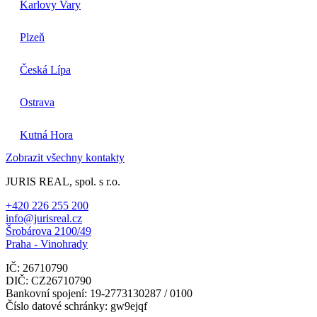
Karlovy Vary
Plzeň
Česká Lípa
Ostrava
Kutná Hora
Zobrazit všechny kontakty
JURIS REAL, spol. s r.o.
+420 226 255 200
info@jurisreal.cz
Šrobárova 2100/49
Praha - Vinohrady
IČ: 26710790
DIČ: CZ26710790
Bankovní spojení: 19-2773130287 / 0100
Číslo datové schránky: gw9ejqf