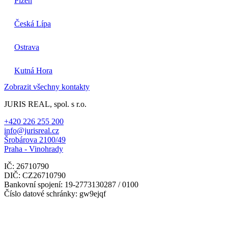
Plzeň
Česká Lípa
Ostrava
Kutná Hora
Zobrazit všechny kontakty
JURIS REAL, spol. s r.o.
+420 226 255 200
info@jurisreal.cz
Šrobárova 2100/49
Praha - Vinohrady
IČ: 26710790
DIČ: CZ26710790
Bankovní spojení: 19-2773130287 / 0100
Číslo datové schránky: gw9ejqf