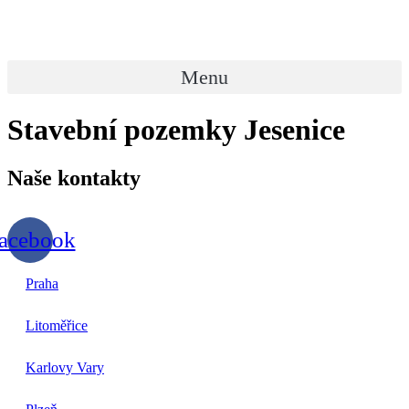
Přejít
k
obsahu
Menu
Stavební pozemky Jesenice
Naše
kontakty
acebook
Praha
Litoměřice
Karlovy Vary