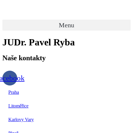
Přejít
k
obsahu
Menu
JUDr. Pavel Ryba
Naše
kontakty
acebook
Praha
Litoměřice
Karlovy Vary