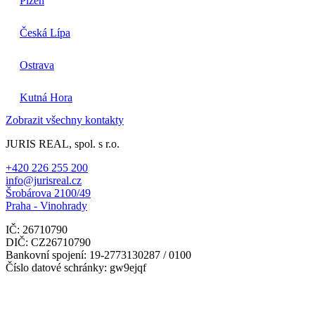
Plzeň
Česká Lípa
Ostrava
Kutná Hora
Zobrazit všechny kontakty
JURIS REAL, spol. s r.o.
+420 226 255 200
info@jurisreal.cz
Šrobárova 2100/49
Praha - Vinohrady
IČ: 26710790
DIČ: CZ26710790
Bankovní spojení: 19-2773130287 / 0100
Číslo datové schránky: gw9ejqf