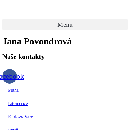
Přejít
k
obsahu
Menu
Jana Povondrová
Naše
kontakty
acebook
Praha
Litoměřice
Karlovy Vary