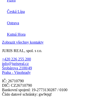
Plzeň
Česká Lípa
Ostrava
Kutná Hora
Zobrazit všechny kontakty
JURIS REAL, spol. s r.o.
+420 226 255 200
info@jurisreal.cz
Šrobárova 2100/49
Praha - Vinohrady
IČ: 26710790
DIČ: CZ26710790
Bankovní spojení: 19-2773130287 / 0100
Číslo datové schránky: gw9ejqf