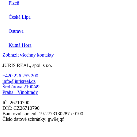
Plzeň
Česká Lípa
Ostrava
Kutná Hora
Zobrazit všechny kontakty
JURIS REAL, spol. s r.o.
+420 226 255 200
info@jurisreal.cz
Šrobárova 2100/49
Praha - Vinohrady
IČ: 26710790
DIČ: CZ26710790
Bankovní spojení: 19-2773130287 / 0100
Číslo datové schránky: gw9ejqf