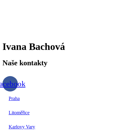
Přejít
k
obsahu
Ivana Bachová
Naše
kontakty
acebook
Praha
Litoměřice
Karlovy Vary