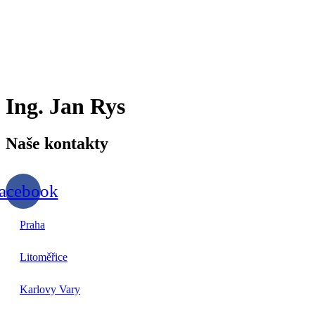
Přejít
k
obsahu
Ing. Jan Rys
Naše
kontakty
acebook
Praha
Litoměřice
Karlovy Vary