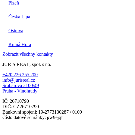
Plzeň
Česká Lípa
Ostrava
Kutná Hora
Zobrazit všechny kontakty
JURIS REAL, spol. s r.o.
+420 226 255 200
info@jurisreal.cz
Šrobárova 2100/49
Praha - Vinohrady
IČ: 26710790
DIČ: CZ26710790
Bankovní spojení: 19-2773130287 / 0100
Číslo datové schránky: gw9ejqf