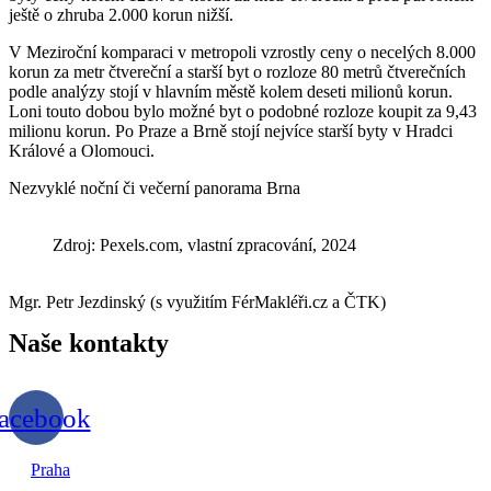
ještě o zhruba 2.000 korun nižší.
V Meziroční komparaci v metropoli vzrostly ceny o necelých 8.000
korun za metr čtvereční a starší byt o rozloze 80 metrů čtverečních
podle analýzy stojí v hlavním městě kolem deseti milionů korun.
Loni touto dobou bylo možné byt o podobné rozloze koupit za 9,43
milionu korun. Po Praze a Brně stojí nejvíce starší byty v Hradci
Králové a Olomouci.
Nezvyklé noční či večerní panorama Brna
Zdroj: Pexels.com, vlastní zpracování, 2024
Mgr. Petr Jezdinský (s využitím FérMakléři.cz a ČTK)
Naše
kontakty
acebook
Praha