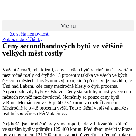
Přejít
k
obsahu
Menu
Ze světa nemovitostí
Zobrazit další články
Ceny secondhandových bytů ve většině
velkých měst rostly
Vážení čtenáři, milí klienti, ceny starších bytů v letošním 1. kvartálu
meziročně rostly od čtyř do 13 procent v takřka ve všech velkých
českých městech. Pověstnou výjimku, která představuje pravidlo, je
Ústí nad Labem, kde ceny meziročně klesly o čtyři procenta.
Nejvíce zdražily byty v Ostravě. Ceny starších bytů rostly ve všech
městech rovněž mezičtvrtletně. Neměnily se pouze ceny bytů
v Brně. Medián cen v ČR je 60.737 korun za metr čtvereční.
Meziročně je o 4,6 procenta vyšší. Toto zjištění vyplývá z analýzy
realitní společnosti FérMakléři.cz.
Nejdražší jsou tradičně byty v metropoli, kde v 1. kvartálu stál m2
ve starším bytě v průměru 125.400 korun. Před třemi měsíci v Praze
byly ceny kolem 121.700 korun za metr čtvereční a před půl rokem