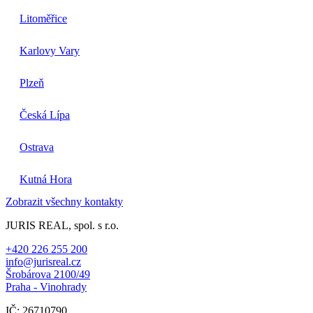
Litoměřice
Karlovy Vary
Plzeň
Česká Lípa
Ostrava
Kutná Hora
Zobrazit všechny kontakty
JURIS REAL, spol. s r.o.
+420 226 255 200
info@jurisreal.cz
Šrobárova 2100/49
Praha - Vinohrady
IČ: 26710790