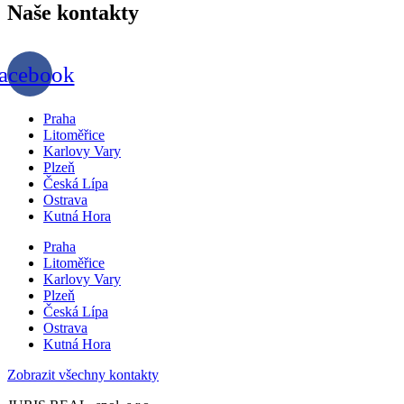
Naše
kontakty
acebook
Praha
Litoměřice
Karlovy Vary
Plzeň
Česká Lípa
Ostrava
Kutná Hora
Praha
Litoměřice
Karlovy Vary
Plzeň
Česká Lípa
Ostrava
Kutná Hora
Zobrazit všechny kontakty