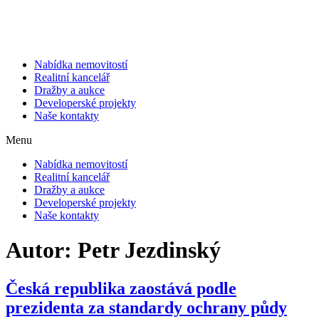
Přejít
k
obsahu
Nabídka nemovitostí
Realitní kancelář
Dražby a aukce
Developerské projekty
Naše kontakty
Menu
Nabídka nemovitostí
Realitní kancelář
Dražby a aukce
Developerské projekty
Naše kontakty
Autor:
Petr Jezdinský
Česká republika zaostává podle
prezidenta za standardy ochrany půdy