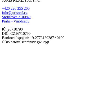
JURIS REAL, spol. s r.o.
+420 226 255 200
info@jurisreal.cz
Šrobárova 2100/49
Praha - Vinohrady
IČ: 26710790
DIČ: CZ26710790
Bankovní spojení: 19-2773130287 / 0100
Číslo datové schránky: gw9ejqf