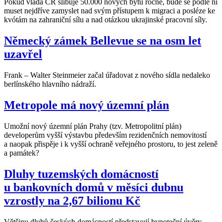
Pokud vláda ČR slibuje 50.000 nových bytů ročně, bude se podle ní
muset nejdříve zamyslet nad svým přístupem k migraci a posléze ke
kvótám na zahraniční sílu a nad otázkou ukrajinské pracovní síly.
Německý zámek Bellevue se na osm let
uzavřel
Frank – Walter Steinmeier začal úřadovat z nového sídla nedaleko
berlínského hlavního nádraží.
Metropole má nový územní plán
Umožní nový územní plán Prahy (tzv. Metropolitní plán)
developerům vyšší výstavbu především rezidenčních nemovitostí
a naopak přispěje i k vyšší ochraně veřejného prostoru, to jest zeleně
a památek?
Dluhy tuzemských domácností
u bankovních domů v měsíci dubnu
vzrostly na 2,67 bilionu Kč
Většinu dluhů českých domácností představují hypoteční úvěry.