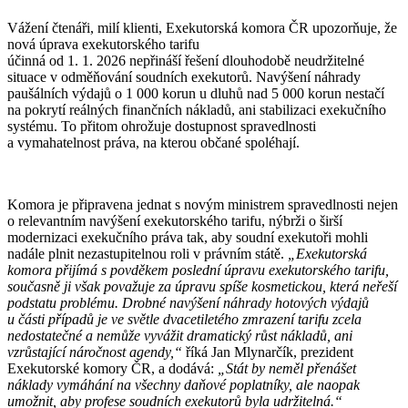
Vážení čtenáři, milí klienti, Exekutorská komora ČR upozorňuje, že
nová úprava exekutorského tarifu
účinná od 1. 1. 2026 nepřináší řešení dlouhodobě neudržitelné
situace v odměňování soudních exekutorů. Navýšení náhrady
paušálních výdajů o 1 000 korun u dluhů nad 5 000 korun nestačí
na pokrytí reálných finančních nákladů, ani stabilizaci exekučního
systému. To přitom ohrožuje dostupnost spravedlnosti
a vymahatelnost práva, na kterou občané spoléhají.
Komora je připravena jednat s novým ministrem spravedlnosti nejen
o relevantním navýšení exekutorského tarifu, nýbrži o širší
modernizaci exekučního práva tak, aby soudní exekutoři mohli
nadále plnit nezastupitelnou roli v právním státě.
„Exekutorská
komora přijímá s povděkem poslední úpravu exekutorského tarifu,
současně ji však považuje za úpravu spíše kosmetickou, která neřeší
podstatu problému. Drobné navýšení náhrady hotových výdajů
u části případů je ve světle dvacetiletého zmrazení tarifu zcela
nedostatečné a nemůže vyvážit dramatický růst nákladů, ani
vzrůstající náročnost agendy,“
říká Jan Mlynarčík, prezident
Exekutorské komory ČR, a dodává:
„Stát by neměl přenášet
náklady vymáhání na všechny daňové poplatníky, ale naopak
umožnit, aby profese soudních exekutorů byla udržitelná.“