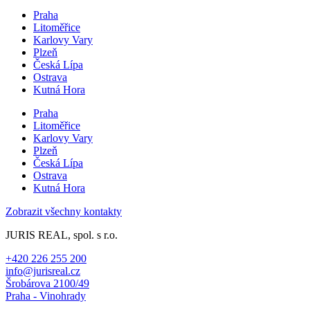
Praha
Litoměřice
Karlovy Vary
Plzeň
Česká Lípa
Ostrava
Kutná Hora
Praha
Litoměřice
Karlovy Vary
Plzeň
Česká Lípa
Ostrava
Kutná Hora
Zobrazit všechny kontakty
JURIS REAL, spol. s r.o.
+420 226 255 200
info@jurisreal.cz
Šrobárova 2100/49
Praha - Vinohrady