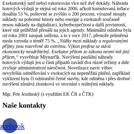
Exekutorský tarif nebyl valorizován více než dvě dekády. Náhrada
hotových výdajů je stejná od roku 2006, ačkoli kumulovaná inflace
dosáhla 53 %, poštovné se zvýšilo o 200 procent, výrazně stouply
náklady na pohonné hmoty nebo energie a exekutoři současně
nesou náklady na digitalizaci, kyberbezpečnost a další povinnosti,
které stát průběžně přenáší na jejich agendy. Minimální odměna byla
od roku 2001 naopak snížena, a to v roce 2017, přestože průměrná
mzda vzrostla o téměř 75 %.
„Nůžky mezi náklady a regulovanými
příjmy jsou rozevřené do extrému. Výkon profese se stává
ekonomicky neudržitelný. Exekutor přitom ze zákona nesmí mít jiný
příjem,“
vysvětluje Mlynarčík. Navýšení paušální náhrady
hotových výdajů jen u části případů zavádí dva různé režimy a dále
zvyšuje administrativní náročnost. Novelizace navíc vůbec
nevyřešila odměňování v exekucích na nepeněžitá plnění, například
vyklizení bytu či odstranění černé stavby, kde odměna i přes drobné
navýšení zůstává zlomková ve srovnání s reálnými náklady.
Mgr. Petr Jezdinský (s využitím EK ČR a ČTK)
Naše
kontakty
acebook