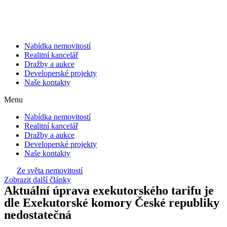
Přejít
k
obsahu
Nabídka nemovitostí
Realitní kancelář
Dražby a aukce
Developerské projekty
Naše kontakty
Menu
Nabídka nemovitostí
Realitní kancelář
Dražby a aukce
Developerské projekty
Naše kontakty
Ze světa nemovitostí
Zobrazit další články
Aktuální úprava exekutorského tarifu je
dle Exekutorské komory České republiky
nedostatečná