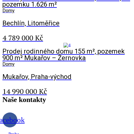
pozemku 1.626 m²
Domy
Bechlín, Litoměřice
4 789 000 Kč
Prodej rodinného domu 155 m², pozemek
900 m² Mukařov – Žernovka
Domy
Mukařov, Praha-východ
14 990 000 Kč
Naše
kontakty
acebook