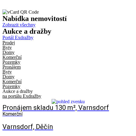
Nabídka
nemovitostí
Zobrazit všechny
Aukce
a dražby
Portál Exdražby
Prodej
Byty
Domy
Komerční
Pozemky
Pronájem
Byty
Domy
Komerční
Pozemky
Aukce a dražby
na portálu Exdražby
Pronájem skladu 130 m², Varnsdorf
Komerční
Varnsdorf, Děčín