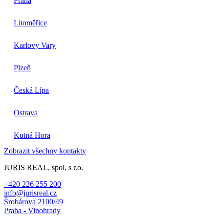
Praha
Litoměřice
Karlovy Vary
Plzeň
Česká Lípa
Ostrava
Kutná Hora
Zobrazit všechny kontakty
JURIS REAL, spol. s r.o.
+420 226 255 200
info@jurisreal.cz
Šrobárova 2100/49
Praha - Vinohrady