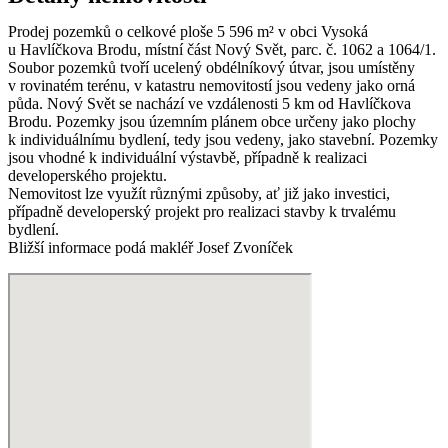
Prodej pozemků o celkové ploše 5 596 m² v obci Vysoká
u Havlíčkova Brodu, místní část Nový Svět, parc. č. 1062 a 1064/1.
Soubor pozemků tvoří ucelený obdélníkový útvar, jsou umístěny
v rovinatém terénu, v katastru nemovitostí jsou vedeny jako orná
půda. Nový Svět se nachází ve vzdálenosti 5 km od Havlíčkova
Brodu. Pozemky jsou územním plánem obce určeny jako plochy
k individuálnímu bydlení, tedy jsou vedeny, jako stavební. Pozemky
jsou vhodné k individuální výstavbě, případně k realizaci
developerského projektu.
Nemovitost lze využít různými způsoby, ať již jako investici,
případně developerský projekt pro realizaci stavby k trvalému
bydlení.
Bližší informace podá makléř Josef Zvoníček