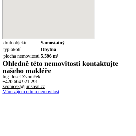
druh objektu
Samostatný
typ okolí
Obytná
plocha nemovitosti
5.596 m²
Ohledně této nemovitosti kontaktujte
našeho makléře
Ing. Josef Zvoníček
+420 604 921 291
zvonicek@jurisreal.cz
Mám zájem o tuto nemovitost