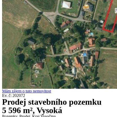
Mám zájem o tuto nemovitost
Ev. č: 202072
Prodej stavebního pozemku
5 596 m², Vysoká
Pozemky
,
Prodej
,
Kraj Vysočina