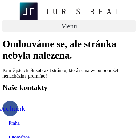
Přejít
k
obsahu
Menu
Omlouváme se, ale stránka
nebyla nalezena.
Patrně jste chtěli zobrazit stránku, která se na webu bohužel
nenacházím, promiňte!
Naše
kontakty
acebook
Praha
Litoměřice