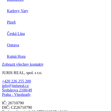
Karlovy Vary
Plzeň
Česká Lípa
Ostrava
Kutná Hora
Zobrazit všechny kontakty
JURIS REAL, spol. s r.o.
+420 226 255 200
info@jurisreal.cz
Šrobárova 2100/49
Praha - Vinohrady
IČ: 26710790
DIČ: CZ26710790