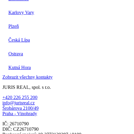
Karlovy Vary
Plzeň
Česká Lípa
Ostrava
Kutná Hora
Zobrazit všechny kontakty
JURIS REAL, spol. s r.o.
+420 226 255 200
info@jurisreal.cz
Šrobárova 2100/49
Praha - Vinohrady
IČ: 26710790
DIČ: CZ26710790