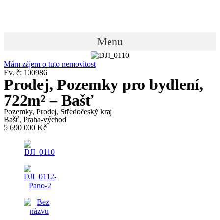
Přejít
k
obsahu
Menu
Mám zájem o tuto nemovitost
Ev. č: 100986
Prodej, Pozemky pro bydlení,
722m² – Bašť
Pozemky
,
Prodej
,
Středočeský kraj
Bašť, Praha-východ
5 690 000 Kč