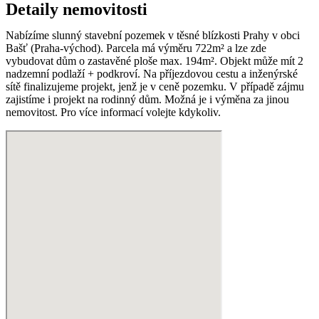
Detaily
nemovitosti
Nabízíme slunný stavební pozemek v těsné blízkosti Prahy v obci
Bašť (Praha-východ). Parcela má výměru 722m² a lze zde
vybudovat dům o zastavěné ploše max. 194m². Objekt může mít 2
nadzemní podlaží + podkroví. Na příjezdovou cestu a inženýrské
sítě finalizujeme projekt, jenž je v ceně pozemku. V případě zájmu
zajistíme i projekt na rodinný dům. Možná je i výměna za jinou
nemovitost. Pro více informací volejte kdykoliv.