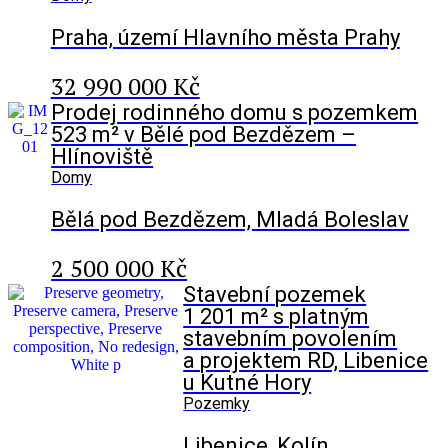
Praha, území Hlavního města Prahy
32 990 000 Kč
Prodej rodinného domu s pozemkem
523 m² v Bělé pod Bezdězem –
Hlínoviště
Domy
Bělá pod Bezdězem, Mladá Boleslav
2 500 000 Kč
Stavební pozemek
1 201 m² s platným
stavebním povolením
a projektem RD, Libenice
u Kutné Hory
Pozemky
Libenice, Kolín