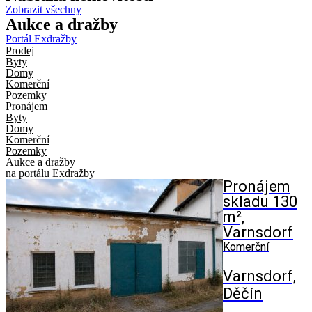
Zobrazit všechny
Aukce
a dražby
Portál Exdražby
Prodej
Byty
Domy
Komerční
Pozemky
Pronájem
Byty
Domy
Komerční
Pozemky
Aukce a dražby
na portálu Exdražby
Pronájem
skladu 130
m²,
Varnsdorf
Komerční
Varnsdorf,
Děčín