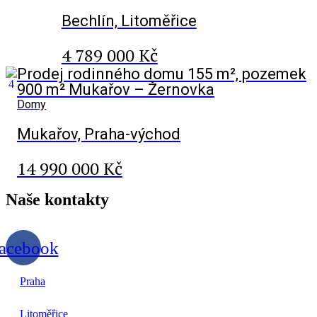
Bechlín, Litoměřice
4 789 000 Kč
Prodej rodinného domu 155 m², pozemek
900 m² Mukařov – Žernovka
Domy
Mukařov, Praha-východ
14 990 000 Kč
Naše
kontakty
acebook
Praha
Litoměřice