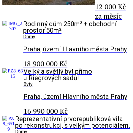
12 000 Kč
za měsíc
Rodinný dům 250m² + obchodní
prostor 50m²
Domy
Praha, území Hlavního města Prahy
18 900 000 Kč
Velký a světlý byt přímo
u Riegrových sadů!
Byty
Praha, území Hlavního města Prahy
16 990 000 Kč
Reprezentativní prvorepubliková vila
po rekonstrukci, s velkým potenciálem.
Domy