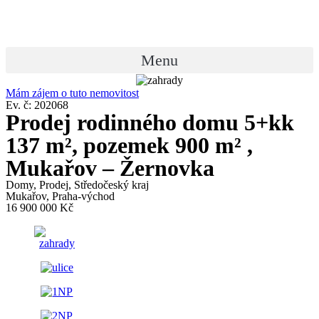
Přejít
k
obsahu
Menu
Mám zájem o tuto nemovitost
Ev. č: 202068
Prodej rodinného domu 5+kk
137 m², pozemek 900 m² ,
Mukařov – Žernovka
Domy
,
Prodej
,
Středočeský kraj
Mukařov, Praha-východ
16 900 000 Kč