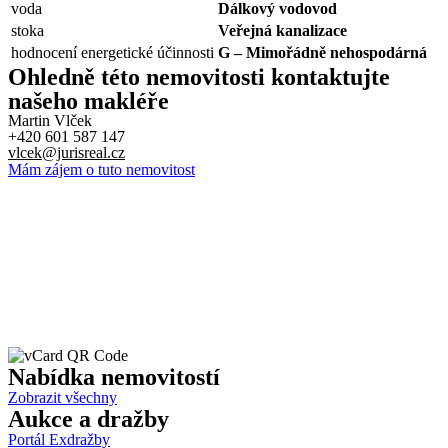
voda
Dálkový vodovod
stoka
Veřejná kanalizace
hodnocení energetické účinnosti
G – Mimořádně nehospodárná
Ohledně této nemovitosti kontaktujte
našeho makléře
Martin Vlček
+420 601 587 147
vlcek@jurisreal.cz
Mám zájem o tuto nemovitost
Nabídka
nemovitostí
Zobrazit všechny
Aukce
a dražby
Portál Exdražby