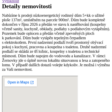
Vytisknout
Detaily
nemovitosti
Nabízíme k prodeji nízkoenergetický rodinný dům 5+kk o užitné
ploše 137m², umístěném na parcele 900m². Dům bude kompletně
dokončen v říjnu 2026 a předán ve stavu k nastěhování (koupelny
včetně sanity, kuchyně, obklady, podlahy s podlahovým vytápěním).
Pozemek bude oplocen a předán včetně zpevněných ploch
k parkování. Dům bude vytápěn tepelným čerpadlem
s elektrokotlem. První nadzemní podlaží tvoří prostorný obývací
pokoj s kuchyní, pracovna a koupelna s toaletou. Druhé nadzemní
podlaží se skládá ze tří ložnic, koupelny s toaletou a technické
místnosti. Dům bude napojen do vodovodu a kanalizace. V rámci
Žernovky jde o úplně novou lokalitu situovanou u lesa a zatopeného
lomu. V případě dalších dotazů volejte kdykoliv. Je možná i výměna
za Vaši nemovitost.