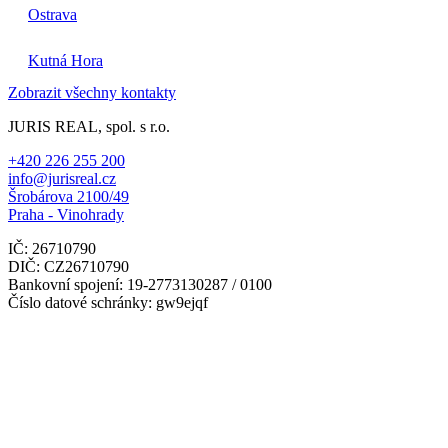
Ostrava
Kutná Hora
Zobrazit všechny kontakty
JURIS REAL, spol. s r.o.
+420 226 255 200
info@jurisreal.cz
Šrobárova 2100/49
Praha - Vinohrady
IČ: 26710790
DIČ: CZ26710790
Bankovní spojení: 19-2773130287 / 0100
Číslo datové schránky: gw9ejqf