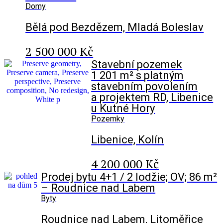
Domy
Bělá pod Bezdězem, Mladá Boleslav
2 500 000 Kč
Stavební pozemek
1 201 m² s platným
stavebním povolením
a projektem RD, Libenice
u Kutné Hory
Pozemky
Libenice, Kolín
4 200 000 Kč
Prodej bytu 4+1 / 2 lodžie; OV; 86 m²
– Roudnice nad Labem
Byty
Roudnice nad Labem, Litoměřice