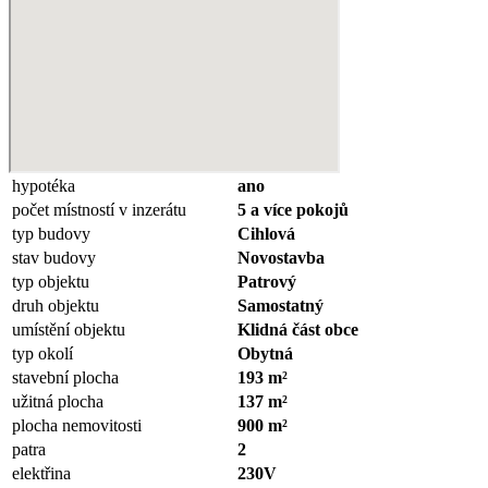
hypotéka
ano
počet místností v inzerátu
5 a více pokojů
typ budovy
Cihlová
stav budovy
Novostavba
typ objektu
Patrový
druh objektu
Samostatný
umístění objektu
Klidná část obce
typ okolí
Obytná
stavební plocha
193 m²
užitná plocha
137 m²
plocha nemovitosti
900 m²
patra
2
elektřina
230V