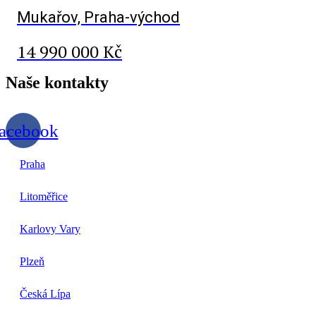
Mukařov, Praha-východ
14 990 000 Kč
Naše
kontakty
acebook
Praha
Litoměřice
Karlovy Vary
Plzeň
Česká Lípa