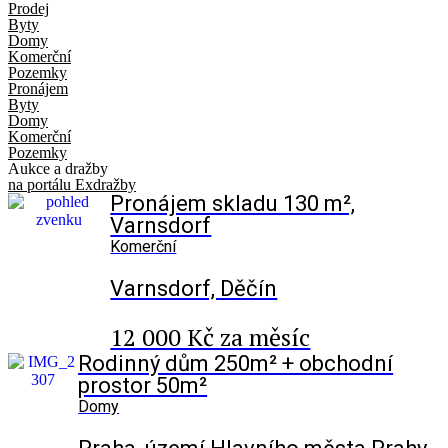
Prodej
Byty
Domy
Komerční
Pozemky
Pronájem
Byty
Domy
Komerční
Pozemky
Aukce a dražby
na portálu Exdražby
Pronájem skladu 130 m²,
Varnsdorf
Komerční
Varnsdorf, Děčín
12 000 Kč za měsíc
Rodinný dům 250m² + obchodní
prostor 50m²
Domy