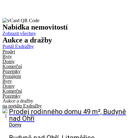
Nabídka
nemovitostí
Zobrazit všechny
Aukce
a dražby
Portál Exdražby
Prodej
Byty
Domy
Komerční
Pozemky
Pronájem
Byty
Domy
Komerční
Pozemky
Aukce a dražby
na portálu Exdražby
Prodej rodinného domu 49 m², Budyně
nad Ohří
Domy
Budyně nad Ohří, Litoměřice