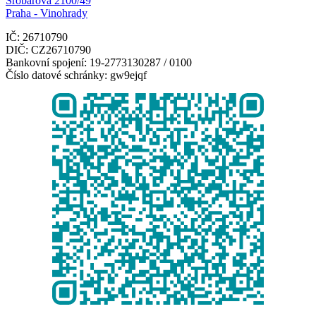
Šrobárova 2100/49
Praha - Vinohrady
IČ: 26710790
DIČ: CZ26710790
Bankovní spojení: 19-2773130287 / 0100
Číslo datové schránky: gw9ejqf