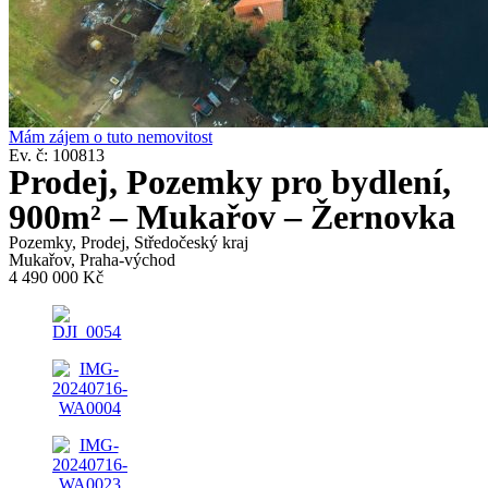
Mám zájem o tuto nemovitost
Ev. č: 100813
Prodej, Pozemky pro bydlení,
900m² – Mukařov – Žernovka
Pozemky
,
Prodej
,
Středočeský kraj
Mukařov, Praha-východ
4 490 000 Kč