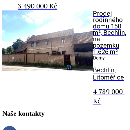
3 490 000 Kč
Prodej
rodinného
domu 150
m², Bechlín,
na
pozemku
1.626 m²
Domy
Bechlín,
Litoměřice
4 789 000
Kč
Naše
kontakty