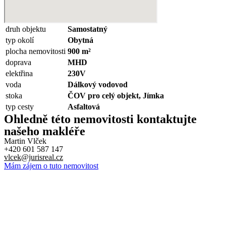
druh objektu
Samostatný
typ okolí
Obytná
plocha nemovitosti
900 m²
doprava
MHD
elektřina
230V
voda
Dálkový vodovod
stoka
ČOV pro celý objekt, Jímka
typ cesty
Asfaltová
Ohledně této nemovitosti kontaktujte
našeho makléře
Martin Vlček
+420 601 587 147
vlcek@jurisreal.cz
Mám zájem o tuto nemovitost