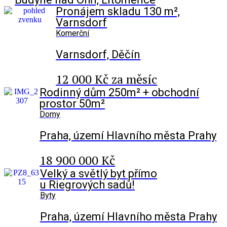
Pronájem skladu 130 m²,
Varnsdorf
Komerční
Varnsdorf, Děčín
12 000 Kč za měsíc
Rodinný dům 250m² + obchodní
prostor 50m²
Domy
Praha, území Hlavního města Prahy
18 900 000 Kč
Velký a světlý byt přímo
u Riegrových sadů!
Byty
Praha, území Hlavního města Prahy