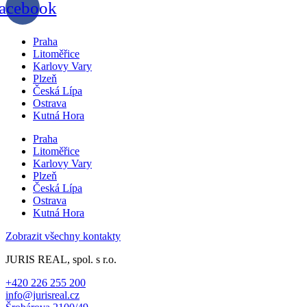
acebook
Praha
Litoměřice
Karlovy Vary
Plzeň
Česká Lípa
Ostrava
Kutná Hora
Praha
Litoměřice
Karlovy Vary
Plzeň
Česká Lípa
Ostrava
Kutná Hora
Zobrazit všechny kontakty
JURIS REAL, spol. s r.o.
+420 226 255 200
info@jurisreal.cz