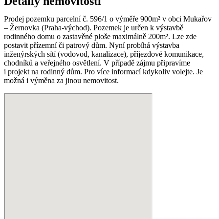
Detaily
nemovitosti
Prodej pozemku parcelní č. 596/1 o výměře 900m² v obci Mukařov
– Žernovka (Praha-východ). Pozemek je určen k výstavbě
rodinného domu o zastavěné ploše maximálně 200m². Lze zde
postavit přízemní či patrový dům. Nyní probíhá výstavba
inženýrských sítí (vodovod, kanalizace), příjezdové komunikace,
chodníků a veřejného osvětlení. V případě zájmu připravíme
i projekt na rodinný dům. Pro více informací kdykoliv volejte. Je
možná i výměna za jinou nemovitost.