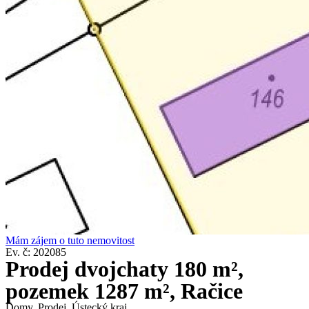
Mám zájem o tuto nemovitost
Ev. č: 202085
Prodej dvojchaty 180 m²,
pozemek 1287 m², Račice
Domy
,
Prodej
,
Ústecký kraj