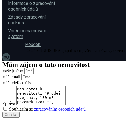
Informace o zpracování
osobních údajů
Zásady zpracování
cookies
Vnitřní oznamovací
systém
Poučení
2024 © JURIS REAL, spol. s r.o., všechna práva vyhrazena.
Mám zájem o tuto nemovitost
Vaše jméno
Váš email
Váš telefon
Zpráva
Souhlasím se
zpracováním osobních údajů
Odeslat