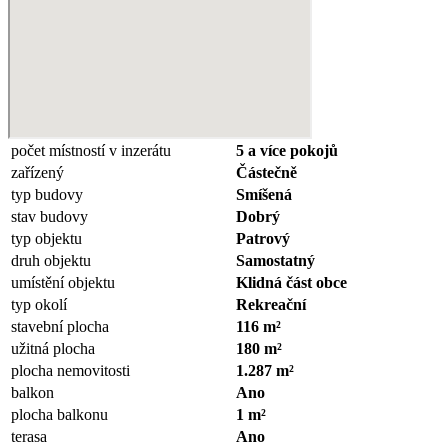
počet místností v inzerátu
5 a více pokojů
zařízený
Částečně
typ budovy
Smíšená
stav budovy
Dobrý
typ objektu
Patrový
druh objektu
Samostatný
umístění objektu
Klidná část obce
typ okolí
Rekreační
stavební plocha
116 m²
užitná plocha
180 m²
plocha nemovitosti
1.287 m²
balkon
Ano
plocha balkonu
1 m²
terasa
Ano