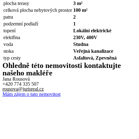
plocha terasy
3 m²
celková plocha nebytových prostor
100 m²
patra
2
podzemní podlaží
1
topení
Lokální elektrické
elektřina
230V, 400V
voda
Studna
stoka
Veřejná kanalizace
typ cesty
Asfaltová, Zpevněná
Ohledně této nemovitosti kontaktujte
našeho makléře
Jana Rousová
+420 774 335 507
rousova@jurisreal.cz
Mám zájem o tuto nemovitost