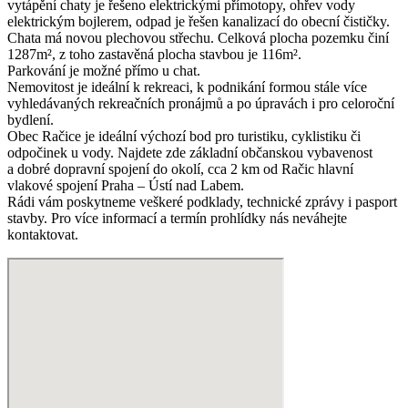
vytápění chaty je řešeno elektrickými přímotopy, ohřev vody
elektrickým bojlerem, odpad je řešen kanalizací do obecní čističky.
Chata má novou plechovou střechu. Celková plocha pozemku činí
1287m², z toho zastavěná plocha stavbou je 116m².
Parkování je možné přímo u chat.
Nemovitost je ideální k rekreaci, k podnikání formou stále více
vyhledávaných rekreačních pronájmů a po úpravách i pro celoroční
bydlení.
Obec Račice je ideální výchozí bod pro turistiku, cyklistiku či
odpočinek u vody. Najdete zde základní občanskou vybavenost
a dobré dopravní spojení do okolí, cca 2 km od Račic hlavní
vlakové spojení Praha – Ústí nad Labem.
Rádi vám poskytneme veškeré podklady, technické zprávy i pasport
stavby. Pro více informací a termín prohlídky nás neváhejte
kontaktovat.