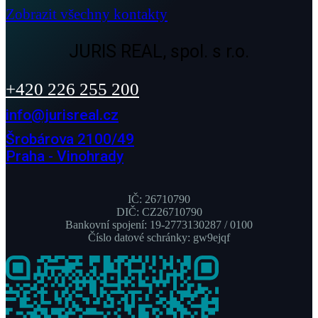
Zobrazit všechny kontakty
JURIS REAL, spol. s r.o.
+420 226 255 200
info@jurisreal.cz
Šrobárova 2100/49
Praha - Vinohrady
IČ: 26710790
DIČ: CZ26710790
Bankovní spojení: 19-2773130287 / 0100
Číslo datové schránky: gw9ejqf