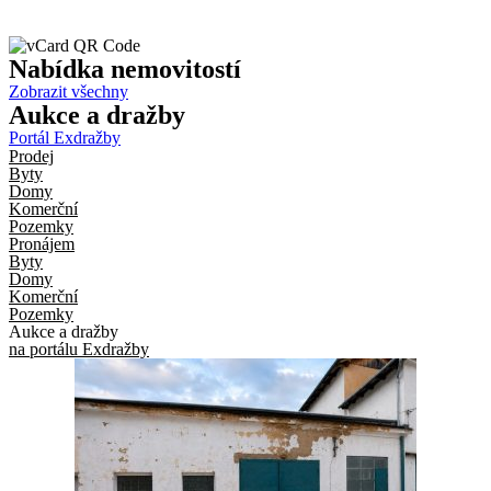
Nabídka
nemovitostí
Zobrazit všechny
Aukce
a dražby
Portál Exdražby
Prodej
Byty
Domy
Komerční
Pozemky
Pronájem
Byty
Domy
Komerční
Pozemky
Aukce a dražby
na portálu Exdražby