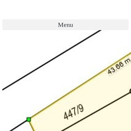
Přejít
k
obsahu
Menu