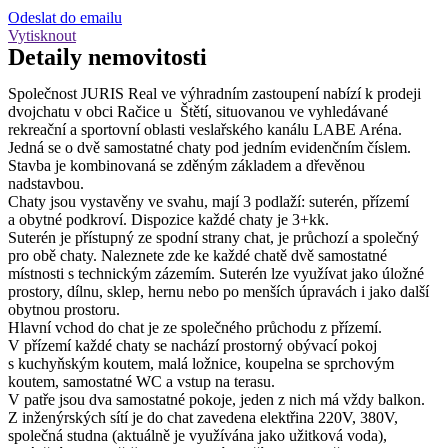
Odeslat do emailu
Vytisknout
Detaily
nemovitosti
Společnost JURIS Real ve výhradním zastoupení nabízí k prodeji
dvojchatu v obci Račice u Štětí, situovanou ve vyhledávané
rekreační a sportovní oblasti veslařského kanálu LABE Aréna.
Jedná se o dvě samostatné chaty pod jedním evidenčním číslem.
Stavba je kombinovaná se zděným základem a dřevěnou
nadstavbou.
Chaty jsou vystavěny ve svahu, mají 3 podlaží: suterén, přízemí
a obytné podkroví. Dispozice každé chaty je 3+kk.
Suterén je přístupný ze spodní strany chat, je průchozí a společný
pro obě chaty. Naleznete zde ke každé chatě dvě samostatné
místnosti s technickým zázemím. Suterén lze využívat jako úložné
prostory, dílnu, sklep, hernu nebo po menších úpravách i jako další
obytnou prostoru.
Hlavní vchod do chat je ze společného průchodu z přízemí.
V přízemí každé chaty se nachází prostorný obývací pokoj
s kuchyňským koutem, malá ložnice, koupelna se sprchovým
koutem, samostatné WC a vstup na terasu.
V patře jsou dva samostatné pokoje, jeden z nich má vždy balkon.
Z inženýrských sítí je do chat zavedena elektřina 220V, 380V,
společná studna (aktuálně je využívána jako užitková voda),